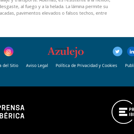
 desgaste, al fuego y a la helada. La lámina permite su
placadas, pavimentos elevados o falsos techos, entre
 del Sitio
Aviso Legal
Política de Privacidad y Cookies
Publ