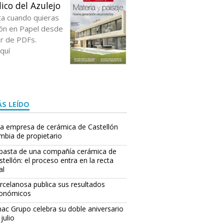
ico del Azulejo
ta cuando quieras
ción en Papel desde
or de PDFs.
quí
S LEÍDO
resentaciones en Inglaterra y Japón, los equipos comerciales de Grespania mostra
a empresa de cerámica de Castellón
a colección, cuya superficie puede llegar a alcanzar los 3 m2.
(EL PERIÓDICO DE
mbia de propietario
basta de una compañía cerámica de
stellón: el proceso entra en la recta
al
rcelanosa publica sus resultados
onómicos
ac Grupo celebra su doble aniversario
julio