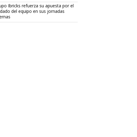
upo Ibricks refuerza su apuesta por el
idado del equipo en sus jornadas
ternas