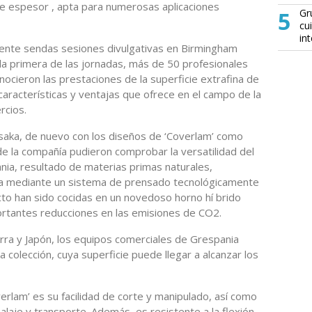
de espesor , apta para numerosas aplicaciones
5
Gr
cu
in
mente sendas sesiones divulgativas en Birmingham
 la primera de las jornadas, más de 50 profesionales
nocieron las prestaciones de la superficie extrafina de
características y ventajas que ofrece en el campo de la
rcios.
Osaka, de nuevo con los diseños de ‘Coverlam’ como
de la compañía pudieron comprobar la versatilidad del
nia, resultado de materias primas naturales,
 mediante un sistema de prensado tecnológicamente
to han sido cocidas en un novedoso horno hí brido
portantes reducciones en las emisiones de CO2.
rra y Japón, los equipos comerciales de Grespania
 colección, cuya superficie puede llegar a alcanzar los
erlam’ es su facilidad de corte y manipulado, así como
laje y transporte. Además, es resistente a la flexión,