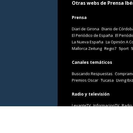
Otras webs de Prensa Ibé
Prensa
Diari de Girona
Diario de Córdob
El Periódico de España
El Periódi
La Nueva España
La Opinión A C
Mallorca Zeitung
Regio7
Sport
Canales temáticos
Buscando Respuestas
Comprame
Premios Oscar
Tucasa
Living Ibi
Radio y televisión
LevanteTV
InformacionTV
Radio
Revistas
Cuore
Stilo
Viajar
Woman