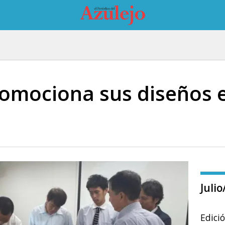
omociona sus diseños e
Juli
Edici