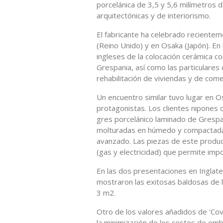
porcelánica de 3,5 y 5,6 milímetros 
arquitectónicas y de interiorismo.
El fabricante ha celebrado reciente
(Reino Unido) y en Osaka (Japón). En
ingleses de la colocación cerámica co
Grespania, así como las particulares 
rehabilitación de viviendas y de come
Un encuentro similar tuvo lugar en 
protagonistas. Los clientes nipones 
gres porcelánico laminado de Grespa
molturadas en húmedo y compactada
avanzado. Las piezas de este produc
(gas y electricidad) que permite im
En las dos presentaciones en Inglate
mostraron las exitosas baldosas de la
3 m2.
Otro de los valores añadidos de ‘Cov
la minimización de los costes de emba