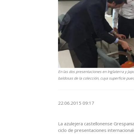
En las dos presentaciones en Inglaterra y Ja
baldosas de la colección, cuya superficie pued
22.06.2015 09:17
La azulejera castellonense Grespani
ciclo de presentaciones internacional