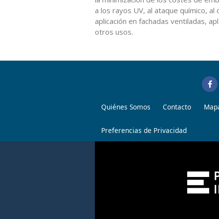
a los rayos UV, al ataque químico, al
aplicación en fachadas ventiladas, a
otros usos.
Quiénes Somos
Contacto
Mapa
Preferencias de Privacidad