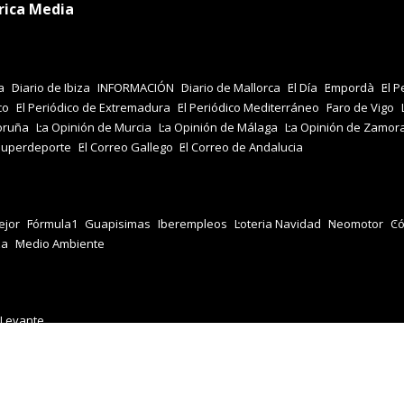
rica Media
a
Diario de Ibiza
INFORMACIÓN
Diario de Mallorca
El Día
Empordà
El P
co
El Periódico de Extremadura
El Periódico Mediterráneo
Faro de Vigo
oruña
La Opinión de Murcia
La Opinión de Málaga
La Opinión de Zamor
Superdeporte
El Correo Gallego
El Correo de Andalucia
jor
Fórmula1
Guapisimas
Iberempleos
Loteria Navidad
Neomotor
Có
za
Medio Ambiente
 Levante