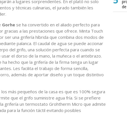
ajarán a lugares sorprendentes. En el plató no solo
pr
de
tos y técnicas culinarias, el jurado también les
der.
e
Gorhe
se ha convertido en el aliado perfecto para
r gracias a las prestaciones que ofrece. Minta Touch
or ser una grifería híbrida que combina dos modos de
ediante palanca. El caudal de agua se puede accionar
rpo del grifo, una solución perfecta para cuando se
e usar el dorso de la mano, la muñeca o el antebrazo.
 ha hecho que la grifería de la firma tenga un lugar
ntes. Les facilita el trabajo de forma sencilla,
ahorro, además de aportar diseño y un toque distintivo
 a los más pequeños de la casa es que es 100% segura
mite que el grifo suministre agua fría. Si se prefiere
 la grifería un termostato Grohtherm Micro que admite
 para la función táctil evitando posibles