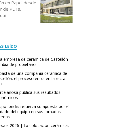
ción en Papel desde
or de PDFs.
quí
S LEÍDO
a empresa de cerámica de Castellón
mbia de propietario
basta de una compañía cerámica de
stellón: el proceso entra en la recta
al
rcelanosa publica sus resultados
onómicos
upo Ibricks refuerza su apuesta por el
idado del equipo en sus jornadas
ternas
rsaie 2026 | La colocación cerámica,