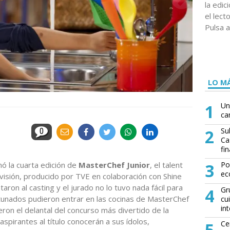
la edi
el lect
Pulsa a
LO MÁ
1
Un
ca
2
Su
0
Ca
fin
ó la cuarta edición de
MasterChef Junior
, el talent
3
Po
ec
visión, producido por TVE en colaboración con Shine
aron al casting y el jurado no lo tuvo nada fácil para
4
Gr
rtunados pudieron entrar en las cocinas de MasterChef
cu
in
ron el delantal del concurso más divertido de la
 aspirantes al título conocerán a sus ídolos,
5
Ce