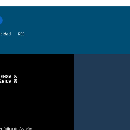
icidad
RSS
eriódico de Aragón