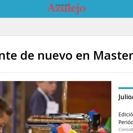
nte de nuevo en Master
Juli
Edici
Periód
Consul