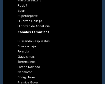
Mallorca Zeitung
Regio7
Sport
Superdeporte
El Correo Gallego
El Correo de Andalucia
Canales temáticos
Buscando Respuestas
Compramejor
Fórmula1
Guapisimas
Iberempleos
Loteria Navidad
Neomotor
Código Nuevo
Premios Goya
Premios Oscar
Tucasa
Living Ibiza
Medio Ambiente