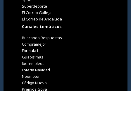
Superdeporte
El Correo Gallego
El Correo de Andalucia
Canales temáticos
Buscando Respuestas
Compramejor
Fórmula1
Guapisimas
Iberempleos
Loteria Navidad
Neomotor
Código Nuevo
Premios Goya
Premios Oscar
Tucasa
Living Ibiza
Medio Ambiente