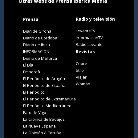
Otras webs de Prensa Ibérica Media
Radio y televisión
Prensa
LevanteTV
Diari de Girona
InformacionTV
Diario de Córdoba
Radio Levante
Diario de Ibiza
INFORMACIÓN
Revistas
Diario de Mallorca
Cuore
El Día
Stilo
Empordà
Viajar
El Periódico de Aragón
Woman
El Periódico de España
El Periódico
El Periódico de Extremadura
El Periódico Mediterráneo
Faro de Vigo
La Crónica de Badajoz
La Nueva España
La Opinión A Coruña