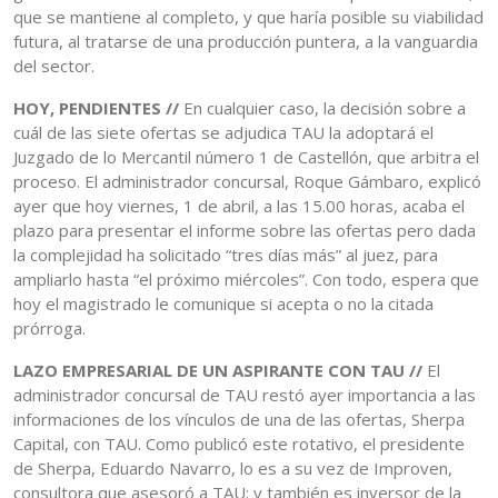
que se mantiene al completo, y que haría posible su viabilidad
futura, al tratarse de una producción puntera, a la vanguardia
del sector.
HOY, PENDIENTES //
En cualquier caso, la decisión sobre a
cuál de las siete ofertas se adjudica TAU la adoptará el
Juzgado de lo Mercantil número 1 de Castellón, que arbitra el
proceso. El administrador concursal, Roque Gámbaro, explicó
ayer que hoy viernes, 1 de abril, a las 15.00 horas, acaba el
plazo para presentar el informe sobre las ofertas pero dada
la complejidad ha solicitado “tres días más” al juez, para
ampliarlo hasta “el próximo miércoles”. Con todo, espera que
hoy el magistrado le comunique si acepta o no la citada
prórroga.
LAZO EMPRESARIAL DE UN ASPIRANTE CON TAU //
El
administrador concursal de TAU restó ayer importancia a las
informaciones de los vínculos de una de las ofertas, Sherpa
Capital, con TAU. Como publicó este rotativo, el presidente
de Sherpa, Eduardo Navarro, lo es a su vez de Improven,
consultora que asesoró a TAU; y también es inversor de la