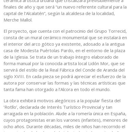
cerámica artística urbana que cristalizará previsiblemente a
finales de año y que será “un nuevo referente cultural para la
capital de l’Alcalatén”, según la alcaldesa de la localidad,
Merche Mallol.
El proyecto, que cuenta con el patrocinio del Grupo Torrecid,
consta de un mural cerámico monumental que se instalará en
el interior del arco gótico ya existente, adosado a la antigua
casa de Modesta Puértolas Pardo, en el entorno de la plaza
de la Iglesia. Se trata de un trabajo íntegro elaborado de
forma manual por la conocida artista local Lidón Mor, que se
servirá del estilo de la Real Fábrica del Conde de Aranda del
siglo XVIII. En cada pieza se podrá apreciar el esfuerzo de la
autora por conservar las formas y las técnicas artísticas que
tanta fama han otorgado a l’Alcora en todo el mundo.
La obra exhibirá motivos alegóricos a la popular fiesta del
‘Rotllo’, declarada de Interés Turístico Provincial y tan
arraigada en la población. Alude a la romería única en España,
cuyos protagonistas eran los varones (infantes), menores de
ocho años. Durante décadas, miles de niños han recorrido el