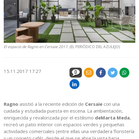
El espacio de Ragno en Cersaie 2017.
(EL PERIÓDICO DEL AZULEJO)
15.11.2017 17:27
0
Ragno
asistió a la reciente edición de
Cersaie
con una
cuidada y estudiada puesta en escena. La ambientación,
enriquecida y revalorizada por el estilismo
deMarta Meda
,
recreó un patio interior con espacios verdes y pequeñas
actividades comerciales (entre ellas una verdadera floristería
y un coqueto café), desde el que se abre la vista hacia