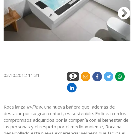
Co
Fl
03.10.2012 11:31
0
Roca lanza
In-Flow
, una nueva bañera que, además de
destacar por su gran confort, es sostenible. En línea con los
compromisos adquiridos por la compañía con el bienestar de
las personas y el respeto por el medioambiente, Roca ha
desarrollado esta nueva experiencia wellness que facilita el