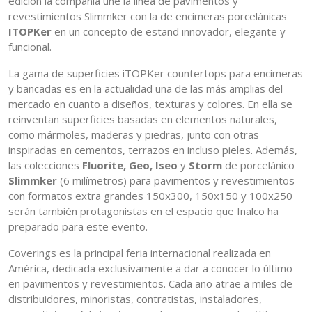
edición la compañía une la línea de pavimentos y
revestimientos Slimmker con la de encimeras porcelánicas
ITOPKer
en un concepto de estand innovador, elegante y
funcional.
La gama de superficies iTOPKer countertops para encimeras
y bancadas es en la actualidad una de las más amplias del
mercado en cuanto a diseños, texturas y colores. En ella se
reinventan superficies basadas en elementos naturales,
como mármoles, maderas y piedras, junto con otras
inspiradas en cementos, terrazos en incluso pieles. Además,
las colecciones
Fluorite, Geo, Iseo
y
Storm
de porcelánico
Slimmker
(6 milímetros) para pavimentos y revestimientos
con formatos extra grandes 150x300, 150x150 y 100x250
serán también protagonistas en el espacio que Inalco ha
preparado para este evento.
Coverings es la principal feria internacional realizada en
América, dedicada exclusivamente a dar a conocer lo último
en pavimentos y revestimientos. Cada año atrae a miles de
distribuidores, minoristas, contratistas, instaladores,