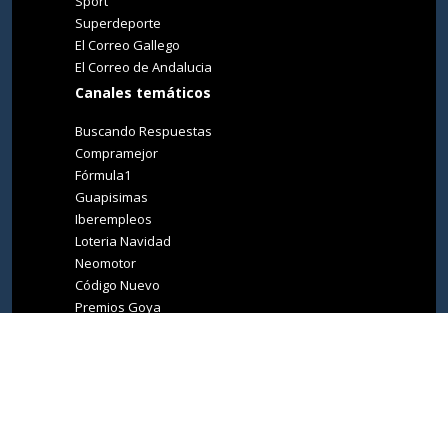
Sport
Superdeporte
El Correo Gallego
El Correo de Andalucia
Canales temáticos
Buscando Respuestas
Compramejor
Fórmula1
Guapisimas
Iberempleos
Loteria Navidad
Neomotor
Código Nuevo
Premios Goya
Premios Oscar
Tucasa
Living Ibiza
Medio Ambiente