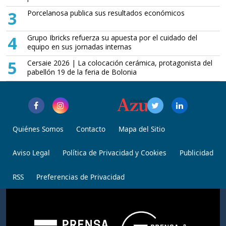
3
Porcelanosa publica sus resultados económicos
4
Grupo Ibricks refuerza su apuesta por el cuidado del
equipo en sus jornadas internas
5
Cersaie 2026 | La colocación cerámica, protagonista del
pabellón 19 de la feria de Bolonia
Quiénes Somos
Contacto
Mapa del Sitio
Aviso Legal
Política de Privacidad y Cookies
Publicidad
RSS
Preferencias de Privacidad