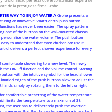
 y funcionalidad perfecta que el consumidor espera de
bre de la prestigiosa firma Grohe.
TER WAY TO ENJOY WATER //
Grohe presents a
turing an innovative SmartControl push button
 functions has never been easier. The spray pattern
ing one of the buttons on the wall-mounted chassis
o personalise the water volume. The push button
 easy to understand that even children can use it
Control delivers a perfect shower experience for every
f comfortable showering to a new level. The newly
 the On-Off function and the volume control. Starting
 button with the intuitive symbol for the head shower
 knurled edges of the push buttons allow to adjust the
hands simply by rotating them to the left or right.
for comfortable presetting of the water temperature.
hich limits the temperature to a maximum of 38
nt, the user has to deliberately push the override
logy ensures that the chosen temperature is reached