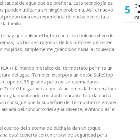
el caudal de agua que se prefiera. Esta tecnología es
5
Gr
iños pueden utilizarla sin ningún problema. Así, el nuevo
cu
 proporciona una experiencia de ducha perfecta a
in
la familia.
 hay que pulsar el botón con el símbolo intuitivo de
. Además, los bordes rugosos de los botones permiten
nos mojadas, simplemente girándolos hacia la izquierda
CA //
El mando metálico del termostato permite un
ratura del agua. También incorpora un botón SafeStop
a un tope de 38 grados para evitar quemaduras.
he TurboStat garantiza que alcancemos la temperatura
ndo y la mantiende constante durante toda la ducha.
ch consigue que la superficie del termostato siempre
aislada del conducto del agua caliente, evitando así el
l cuerpo del sistema de ducha le dan un toque
plana está cubierta con un cristal de seguridad para