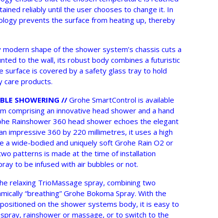
ained reliably until the user chooses to change it. In
ology prevents the surface from heating up, thereby
 modern shape of the shower system’s chassis cuts a
unted to the wall, its robust body combines a futuristic
ne surface is covered by a safety glass tray to hold
 care products.
BLE SHOWERING //
Grohe SmartControl is available
em comprising an innovative head shower and a hand
ohe Rainshower 360 head shower echoes the elegant
an impressive 360 by 220 millimetres, it uses a high
e a wide-bodied and uniquely soft Grohe Rain O2 or
wo patterns is made at the time of installation
ray to be infused with air bubbles or not.
 the relaxing TrioMassage spray, combining two
mically “breathing” Grohe Bokoma Spray. With the
 positioned on the shower systems body, it is easy to
pray, rainshower or massage, or to switch to the