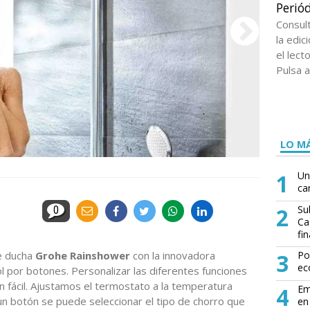
Periód
Consul
la edi
el lect
Pulsa a
LO MÁ
1
Un
ca
2
Su
0
Ca
fin
e ducha
Grohe Rainshower
con la innovadora
3
Po
ec
l por botones. Personalizar las diferentes funciones
n fácil. Ajustamos el termostato a la temperatura
4
Em
un botón se puede seleccionar el tipo de chorro que
en 