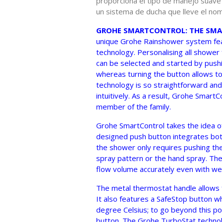
proporciona el tipo de manejo suave
un sistema de ducha que lleve el nom
GROHE SMARTCONTROL: THE SMAR
unique Grohe Rainshower system fea
technology. Personalising all shower
can be selected and started by push
whereas turning the button allows t
technology is so straightforward and
intuitively. As a result, Grohe Smart
member of the family.
Grohe SmartControl takes the idea o
designed push button integrates both
the shower only requires pushing the
spray pattern or the hand spray. The
flow volume accurately even with wet 
The metal thermostat handle allows 
It also features a SafeStop button w
degree Celsius; to go beyond this poi
button. The Grohe TurboStat techno