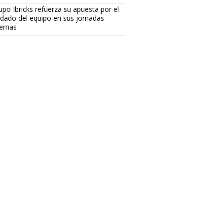
upo Ibricks refuerza su apuesta por el
idado del equipo en sus jornadas
ternas