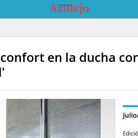
 confort en la ducha co
'
Juli
Edici