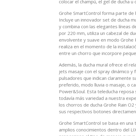
colocar el champú, el gel de ducha u
Grohe SmartControl forma parte de 
Incluye un innovador set de ducha mu
y combina con las elegantes líneas 
por 220 mm, utiliza un cabezal de du
envolvente y suave en modo Grohe Ra
realiza en el momento de la instalac
entre un chorro que incorpore peque
Además, la ducha mural ofrece el re
jets masaje con el spray dinámico y
pulsadores que indican claramente su
preferido, modo lluvia o masaje, o 
Power&Soul. Esta teleducha reposa s
todavía más variedad a nuestra exper
los chorros de ducha Grohe Rain O2 
sus respectivos botones directament
Grohe SmartControl se basa en una te
amplios conocimientos dentro del L