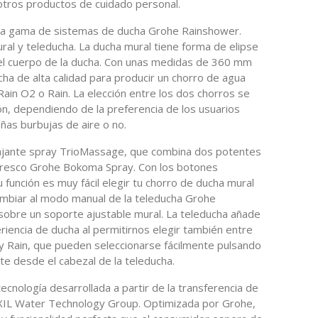
 otros productos de cuidado personal.
la gama de sistemas de ducha Grohe Rainshower.
ral y teleducha. La ducha mural tiene forma de elipse
del cuerpo de la ducha. Con unas medidas de 360 mm
cha de alta calidad para producir un chorro de agua
in O2 o Rain. La elección entre los dos chorros se
ión, dependiendo de la preferencia de los usuarios
ñas burbujas de aire o no.
lajante spray TrioMassage, que combina dos potentes
 fresco Grohe Bokoma Spray. Con los botones
 función es muy fácil elegir tu chorro de ducha mural
cambiar al modo manual de la teleducha Grohe
obre un soporte ajustable mural. La teleducha añade
iencia de ducha al permitirnos elegir también entre
y Rain, que pueden seleccionarse fácilmente pulsando
e desde el cabezal de la teleducha.
cnología desarrollada a partir de la transferencia de
IXIL Water Technology Group. Optimizada por Grohe,