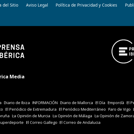
 del Sitio
Aviso Legal
Política de Privacidad y Cookies
Publ
rica Media
a
Diario de Ibiza
INFORMACIÓN
Diario de Mallorca
El Día
Empordà
El P
co
El Periódico de Extremadura
El Periódico Mediterráneo
Faro de Vigo
oruña
La Opinión de Murcia
La Opinión de Málaga
La Opinión de Zamor
Superdeporte
El Correo Gallego
El Correo de Andalucia