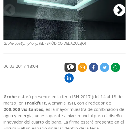
Grohe quaSymphony.
(EL PERIÓDICO DEL AZULEJO)
G
06.03.2017 18:04
0
Grohe
estará presente en la feria ISH 2017 (del 14 al 18 de
marzo) en
Frankfurt,
Alemania.
ISH,
con alrededor de
200.000 visitantes
, es la mayor muestra de combinación de
agua y energía, un escaparate a nivel mundial para el diseño
innovador del cuarto de baño. La firma estará presente en el
Forum Hall un espacio singular dentro de la feria.