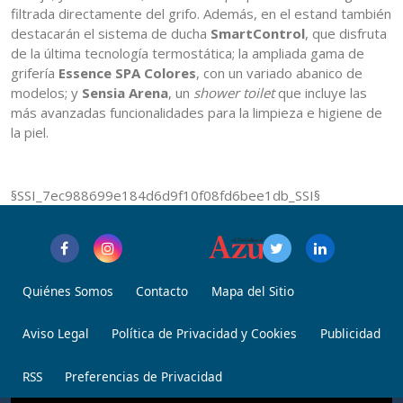
filtrada directamente del grifo. Además, en el estand también
destacarán el sistema de ducha
SmartControl
, que disfruta
de la última tecnología termostática; la ampliada gama de
grifería
Essence SPA Colores
, con un variado abanico de
modelos; y
Sensia Arena
, un
shower toilet
que incluye las
más avanzadas funcionalidades para la limpieza e higiene de
la piel.
§SSI_7ec988699e184d6d9f10f08fd6bee1db_SSI§
Quiénes Somos
Contacto
Mapa del Sitio
Aviso Legal
Política de Privacidad y Cookies
Publicidad
RSS
Preferencias de Privacidad