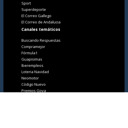
Sport
Superdeporte
El Correo Gallego
El Correo de Andalucia
Canales temáticos
Buscando Respuestas
Compramejor
Fórmula1
Guapisimas
Iberempleos
Loteria Navidad
Neomotor
Código Nuevo
Premios Goya
Premios Oscar
Tucasa
Living Ibiza
Medio Ambiente