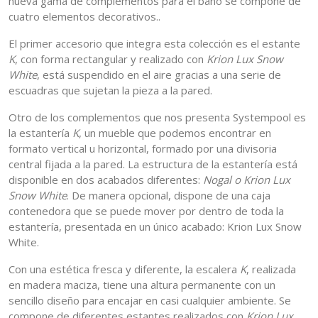
nueva gama de complementos para el baño se compone de
cuatro elementos decorativos..
El primer accesorio que integra esta colección es el estante
K
, con forma rectangular y realizado con
Krion Lux Snow
White
, está suspendido en el aire gracias a una serie de
escuadras que sujetan la pieza a la pared.
Otro de los complementos que nos presenta Systempool es
la estantería
K
, un mueble que podemos encontrar en
formato vertical u horizontal, formado por una divisoria
central fijada a la pared. La estructura de la estantería está
disponible en dos acabados diferentes:
Nogal o Krion Lux
Snow White
. De manera opcional, dispone de una caja
contenedora que se puede mover por dentro de toda la
estantería, presentada en un único acabado: Krion Lux Snow
White.
Con una estética fresca y diferente, la escalera
K
, realizada
en madera maciza, tiene una altura permanente con un
sencillo diseño para encajar en casi cualquier ambiente. Se
compone de diferentes estantes realizados con
Krion Lux