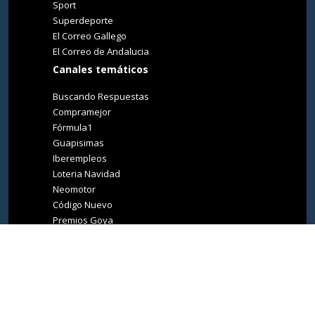
Sport
Superdeporte
El Correo Gallego
El Correo de Andalucia
Canales temáticos
Buscando Respuestas
Compramejor
Fórmula1
Guapisimas
Iberempleos
Loteria Navidad
Neomotor
Código Nuevo
Premios Goya
Premios Oscar
Tucasa
Living Ibiza
Medio Ambiente