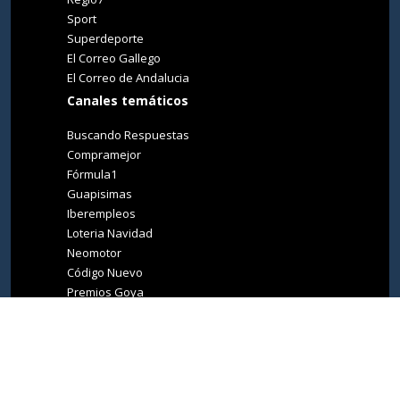
Sport
Superdeporte
El Correo Gallego
El Correo de Andalucia
Canales temáticos
Buscando Respuestas
Compramejor
Fórmula1
Guapisimas
Iberempleos
Loteria Navidad
Neomotor
Código Nuevo
Premios Goya
Premios Oscar
Tucasa
Living Ibiza
Medio Ambiente