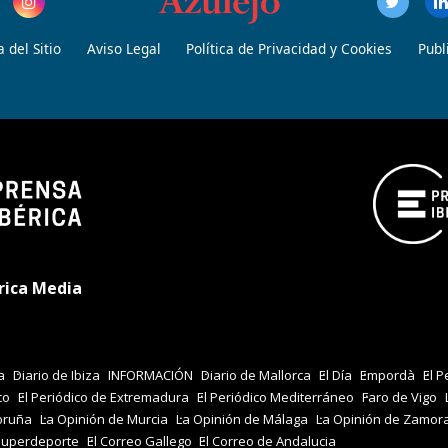
 del Sitio
Aviso Legal
Política de Privacidad y Cookies
Publ
rica Media
a
Diario de Ibiza
INFORMACIÓN
Diario de Mallorca
El Día
Empordà
El P
co
El Periódico de Extremadura
El Periódico Mediterráneo
Faro de Vigo
oruña
La Opinión de Murcia
La Opinión de Málaga
La Opinión de Zamor
Superdeporte
El Correo Gallego
El Correo de Andalucia