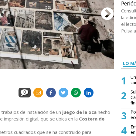
Periód
Consul
la edi
el lect
Pulsa a
LO MÁ
1
Un
ca
2
Su
0
Ca
fin
s trabajos de instalación de un
juego de la oca
hecho
3
Po
ec
 impresión digital, que se ubica en la
Costera de
4
Em
metros cuadrados que se ha construido para
en 