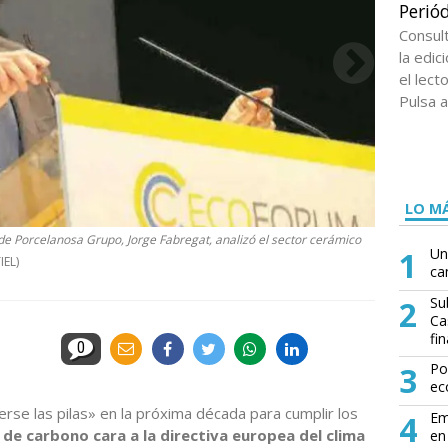
Periód
Consul
la edi
el lect
Pulsa a
LO MÁ
e Porcelanosa Grupo, Jorge Fabregat, analizó el sector cerámico
1
Un
IEL)
ca
2
Su
Ca
fin
0
3
Po
ec
se las pilas» en la próxima década para cumplir los
4
Em
a de carbono cara a la directiva europea del clima
en 