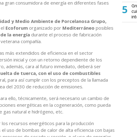
una gran consumidora de energía en diferentes fases
5
Gr
cu
in
lidad y Medio Ambiente de Porcelanosa Grupo,
 el
Ecoforum
organizado por
Mediterráneo
posibles
 de la energía
durante el proceso de fabricación
a veterana compañía.
s más extendidos de eficiencia en el sector
ersión inicial y con un retorno dependiente de los
ero, además, cara al futuro inmediato, deberá ser
uelta de tuerca, con el uso de combustibles
ral, para así cumplir con los preceptos de la llamada
opea del 2030 de reducción de emisiones.
ara ello, técnicamente, será necesario un cambio de
pciones energéticas en la cogeneración, como pueda
 gas natural e hidrógeno, etc.
r los recursos energéticos para la producción
 el uso de bombas de calor de alta eficiencia con bajas
los procesos de secado y cocción, o el uso de energías