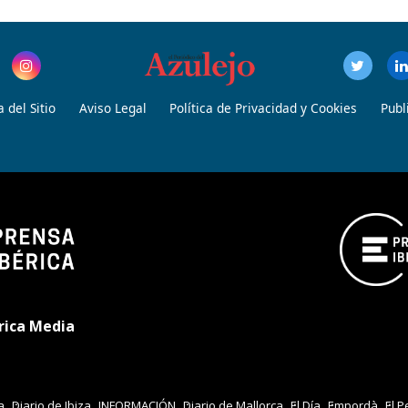
 del Sitio
Aviso Legal
Política de Privacidad y Cookies
Publ
rica Media
a
Diario de Ibiza
INFORMACIÓN
Diario de Mallorca
El Día
Empordà
El P