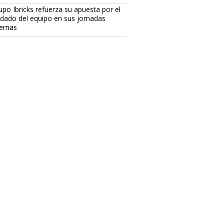
upo Ibricks refuerza su apuesta por el
idado del equipo en sus jornadas
ternas