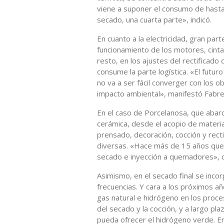
viene a suponer el consumo de hasta
secado, una cuarta parte», indicó.
En cuanto a la electricidad, gran part
funcionamiento de los motores, cinta
resto, en los ajustes del rectificado
consume la parte logística. «El futur
no va a ser fácil converger con los o
impacto ambiental», manifestó Fabre
En el caso de Porcelanosa, que abarc
cerámica, desde el acopio de materia
prensado, decoración, cocción y rect
diversas. «Hace más de 15 años que 
secado e inyección a quemadores», c
Asimismo, en el secado final se inc
frecuencias. Y cara a los próximos a
gas natural e hidrógeno en los proces
del secado y la cocción, y a largo pl
pueda ofrecer el hidrógeno verde. En