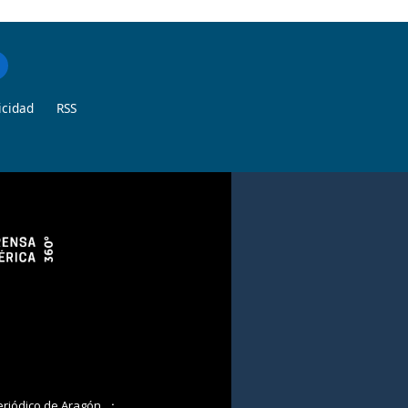
icidad
RSS
eriódico de Aragón