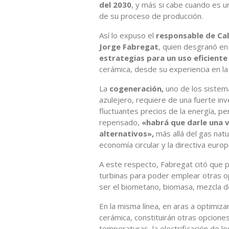
del 2030
, y más si cabe cuando es 
de su proceso de producción.
Así lo expuso el
responsable de Ca
Jorge Fabregat
, quien desgranó en
estrategias para un uso eficiente
cerámica, desde su experiencia en l
La
cogeneración,
uno de los sistema
azulejero, requiere de una fuerte inv
fluctuantes precios de la energía, p
repensado,
«habrá que darle una v
alternativos»,
más allá del gas natu
economía circular y la directiva eur
A este respecto, Fabregat citó que p
turbinas para poder emplear otras o
ser el biometano, biomasa, mezcla de
En la misma línea, en aras a optimiza
cerámica, constituirán otras opciones
temperaturas, la electrificación de 