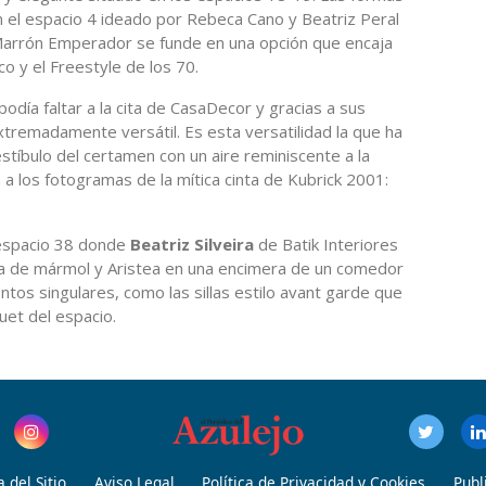
el espacio 4 ideado por Rebeca Cano y Beatriz Peral
arrón Emperador se funde en una opción que encaja
o y el Freestyle de los 70.
día faltar a la cita de CasaDecor y gracias a sus
extremadamente versátil. Es esta versatilidad la que ha
estíbulo del certamen con un aire reminiscente a la
 a los fotogramas de la mítica cinta de Kubrick 2001:
 espacio 38 donde
Beatriz Silveira
de Batik Interiores
a de mármol y Aristea en una encimera de un comedor
ntos singulares, como las sillas estilo avant garde que
et del espacio.
 del Sitio
Aviso Legal
Política de Privacidad y Cookies
Publ