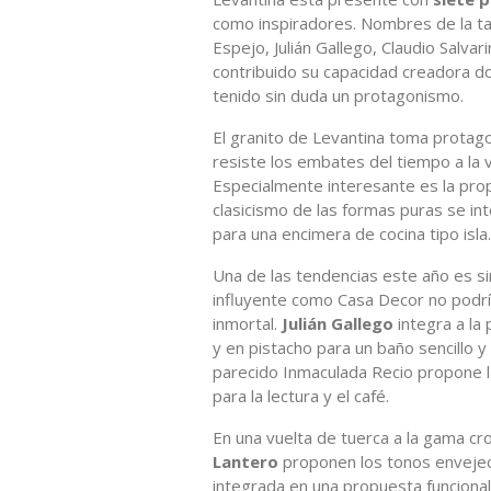
como inspiradores. Nombres de la tal
Espejo, Julián Gallego, Claudio Salva
contribuido su capacidad creadora d
tenido sin duda un protagonismo.
El granito de Levantina toma prota
resiste los embates del tiempo a la v
Especialmente interesante es la pro
clasicismo de las formas puras se in
para una encimera de cocina tipo isla.
Una de las tendencias este año es si
influyente como Casa Decor no podría
inmortal.
Julián Gallego
integra a la
y en pistacho para un baño sencillo y
parecido Inmaculada Recio propone 
para la lectura y el café.
En una vuelta de tuerca a la gama cr
Lantero
proponen los tonos envejeci
integrada en una propuesta funcional