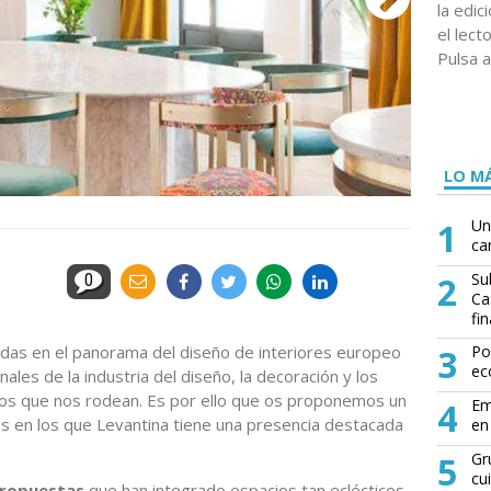
la edi
el lect
Pulsa a
LO MÁ
1
Un
ca
2
Su
0
Ca
fin
adas en el panorama del diseño de interiores europeo
3
Po
ec
ales de la industria del diseño, la decoración y los
s que nos rodean. Es por ello que os proponemos un
4
Em
os en los que Levantina tiene una presencia destacada
en 
5
Gr
cu
propuestas
que han integrado espacios tan eclécticos