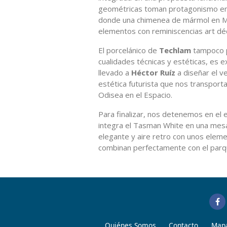
geométricas toman protagonismo en 
donde una chimenea de mármol en M
elementos con reminiscencias art déc
El porcelánico de
Techlam
tampoco po
cualidades técnicas y estéticas, es 
llevado a
Héctor Ruíz
a diseñar el v
estética futurista que nos transporta
Odisea en el Espacio.
Para finalizar, nos detenemos en el
integra el Tasman White en una mes
elegante y aire retro con unos eleme
combinan perfectamente con el parqu
Quiénes Somos
Contacto
Mapa