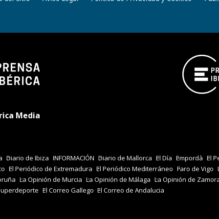
rica Media
a
Diario de Ibiza
INFORMACIÓN
Diario de Mallorca
El Día
Empordà
El P
co
El Periódico de Extremadura
El Periódico Mediterráneo
Faro de Vigo
oruña
La Opinión de Murcia
La Opinión de Málaga
La Opinión de Zamor
Superdeporte
El Correo Gallego
El Correo de Andalucia