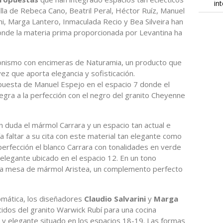
in
la de Rebeca Cano, Beatril Peral, Héctor Ruíz, Manuel
rini, Marga Lantero, Inmaculada Recio y Bea Silveira han
onde la materia prima proporcionada por Levantina ha
gonismo con encimeras de Naturamia, un producto que
ez que aporta elegancia y sofisticación.
puesta de Manuel Espejo en el espacio 7 donde el
tegra a la perfección con el negro del granito Cheyenne
n duda el mármol Carrara y un espacio tan actual e
 faltar a su cita con este material tan elegante como
 perfección el blanco Carrara con tonalidades en verde
 elegante ubicado en el espacio 12. En un tono
la mesa de mármol Aristea, un complemento perfecto
omática, los diseñadores
Claudio Salvarini
y
Marga
dos del granito Warwick Rubí para una cocina
 y elegante situado en los espacios 18-19. Las formas