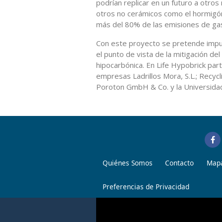
podrían replicar en un futuro a otros
otros no cerámicos como el hormigón
más del 80% de las emisiones de ga
Con este proyecto se pretende impulsa
el punto de vista de la mitigación del
hipocarbónica. En Life Hypobrick parti
empresas Ladrillos Mora, S.L.; Recycl
Poroton GmbH & Co. y la Universida
Quiénes Somos
Contacto
Mapa
Preferencias de Privacidad