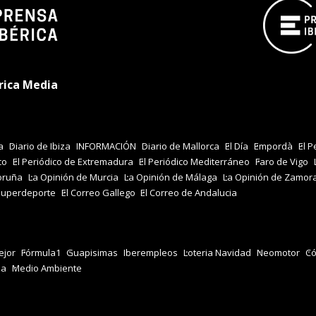
rica Media
a
Diario de Ibiza
INFORMACIÓN
Diario de Mallorca
El Día
Empordà
El P
co
El Periódico de Extremadura
El Periódico Mediterráneo
Faro de Vigo
oruña
La Opinión de Murcia
La Opinión de Málaga
La Opinión de Zamor
Superdeporte
El Correo Gallego
El Correo de Andalucia
jor
Fórmula1
Guapisimas
Iberempleos
Loteria Navidad
Neomotor
Có
za
Medio Ambiente