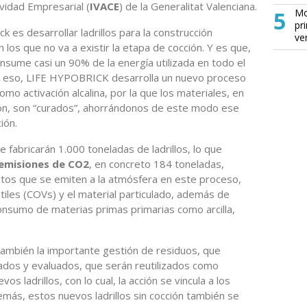
ividad Empresarial (
IVACE
) de la Generalitat Valenciana.
5
Mo
pr
k es desarrollar ladrillos para la construcción
ve
los que no va a existir la etapa de cocción. Y es que,
sume casi un 90% de la energía utilizada en todo el
or eso, LIFE HYPOBRICK desarrolla un nuevo proceso
mo activación alcalina, por la que los materiales, en
ión, son “curados”, ahorrándonos de este modo ese
ión.
 fabricarán 1.000 toneladas de ladrillos, lo que
 emisiones de CO2
, en concreto 184 toneladas,
os que se emiten a la atmósfera en este proceso,
iles (COVs) y el material particulado, además de
onsumo de materias primas primarias como arcilla,
también la importante gestión de residuos, que
ados y evaluados, que serán reutilizados como
s ladrillos, con lo cual, la acción se vincula a los
demás, estos nuevos ladrillos sin cocción también se