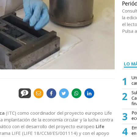
Periód
Consul
la edi
el lect
Pulsa a
LO MÁ
1
Un
ca
2
Su
0
Ca
fin
ca
(ITC) como coordinador del proyecto europeo Life
3
Po
ec
implantación de la economía circular y la lucha contra
mático con el desarrollo del proyecto europeo
Life
4
Em
ograma LIFE (LIFE 18/CCM/ES/001114) y con el apoyo
en 