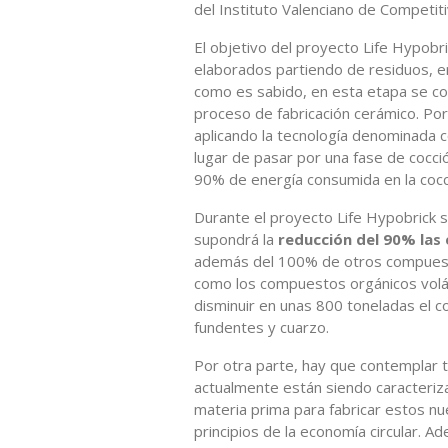
del Instituto Valenciano de Competit
El objetivo del proyecto Life Hypobric
elaborados partiendo de residuos, en 
como es sabido, en esta etapa se con
proceso de fabricación cerámico. P
aplicando la tecnología denominada co
lugar de pasar por una fase de cocc
90% de energía consumida en la cocc
Durante el proyecto Life Hypobrick se
supondrá la
reducción del 90% las
además del 100% de otros compuest
como los compuestos orgánicos volát
disminuir en unas 800 toneladas el c
fundentes y cuarzo.
Por otra parte, hay que contemplar 
actualmente están siendo caracteriz
materia prima para fabricar estos nuevo
principios de la economía circular. A