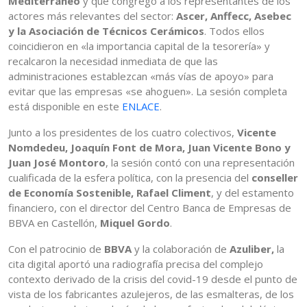
Mediterráneo
y que congregó a los representantes de los
actores más relevantes del sector:
Ascer, Anffecc, Asebec
y la Asociación de Técnicos Cerámicos
. Todos ellos
coincidieron en «la importancia capital de la tesorería» y
recalcaron la necesidad inmediata de que las
administraciones establezcan «más vías de apoyo» para
evitar que las empresas «se ahoguen». La sesión completa
está disponible en este
ENLACE
.
Junto a los presidentes de los cuatro colectivos,
Vicente
Nomdedeu, Joaquín Font de Mora, Juan Vicente Bono y
Juan José Montoro
, la sesión contó con una representación
cualificada de la esfera política, con la presencia del
conseller
de Economía Sostenible, Rafael Climent
, y del estamento
financiero, con el director del Centro Banca de Empresas de
BBVA en Castellón,
Miquel Gordo
.
Con el patrocinio de
BBVA
y la colaboración de
Azuliber,
la
cita digital aportó una radiografía precisa del complejo
contexto derivado de la crisis del covid-19 desde el punto de
vista de los fabricantes azulejeros, de las esmalteras, de los