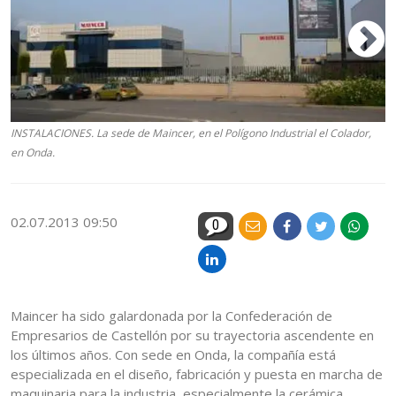
INSTALACIONES. La sede de Maincer, en el Polígono Industrial el Colador,
C
en Onda.
pl
02.07.2013 09:50
0
Maincer ha sido galardonada por la Confederación de
Empresarios de Castellón por su trayectoria ascendente en
los últimos años. Con sede en Onda, la compañía está
especializada en el diseño, fabricación y puesta en marcha de
maquinaria para la industria, especialmente la cerámica.