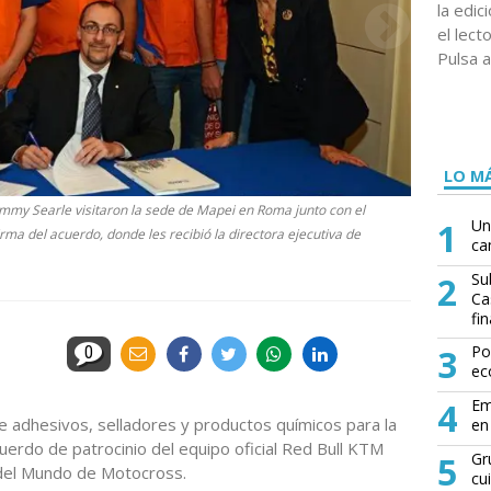
la edi
el lect
Pulsa a
LO MÁ
ommy Searle visitaron la sede de Mapei en Roma junto con el
1
Un
irma del acuerdo, donde les recibió la directora ejecutiva de
ca
2
Su
Ca
fin
3
Po
0
ec
4
Em
e adhesivos, selladores y productos químicos para la
en 
uerdo de patrocinio del equipo oficial Red Bull KTM
5
Gr
del Mundo de Motocross.
cu