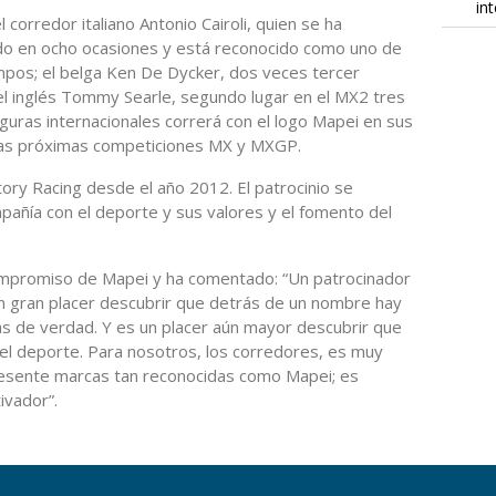
in
l corredor italiano Antonio Cairoli, quien se ha
 en ocho ocasiones y está reconocido como uno de
empos; el belga Ken De Dycker, dos veces tercer
el inglés Tommy Searle, segundo lugar en el MX2 tres
guras internacionales correrá con el logo Mapei en sus
 las próximas competiciones MX y MXGP.
ory Racing desde el año 2012. El patrocinio se
añía con el deporte y sus valores y el fomento del
compromiso de Mapei y ha comentado: “Un patrocinador
n gran placer descubrir que detrás de un nombre hay
s de verdad. Y es un placer aún mayor descubrir que
 el deporte. Para nosotros, los corredores, es muy
esente marcas tan reconocidas como Mapei; es
ivador”.