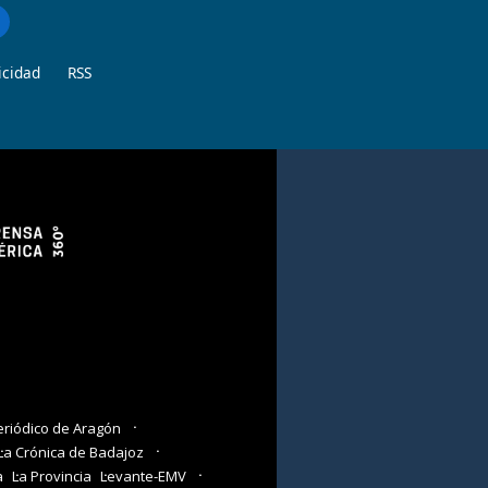
icidad
RSS
eriódico de Aragón
La Crónica de Badajoz
a
La Provincia
Levante-EMV