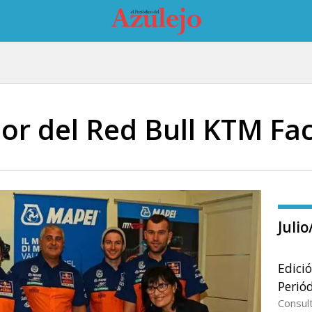
or del Red Bull KTM Fa
Juli
Edici
Periód
Consul