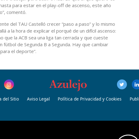
anasta para estar en el play-off de ascenso, este año
lo”, comentó.
dente del TAU Castelló crecer “paso a paso” y lo mismo
lá a la hora de explicar el porqué de un difícil ascenso:
 que la ACB sea una liga tan cerrada y que cueste
en fútbol de Segunda B a Segunda. Hay que cambiar
para el deporte”.
 del Sitio
Aviso Legal
Política de Privacidad y Cookies
Publ