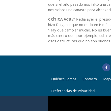
que si el año pasado nos faltó una c
nos sobre una canasta para alcanzar
CRÍTICA ACB /
/ Pedía ayer el presi
hizo Roig, aunque no dudo en ir más al
“Hay que cambiar mucho. No es bueno
más dinero que, por ejemplo, subir 
esas estructuras que no son buenas 
Quiénes Somos
Contacto
Mapa
Preferencias de Privacidad