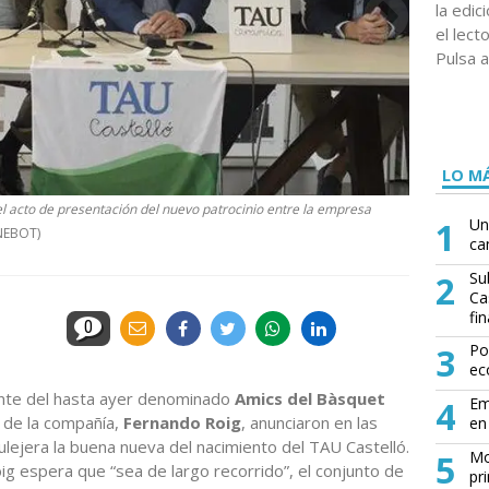
la edi
el lect
Pulsa a
LO MÁ
 el acto de presentación del nuevo patrocinio entre la empresa
1
Un
NEBOT)
ca
2
Su
Ca
fin
0
3
Po
ec
ente del hasta ayer denominado
Amics del Bàsquet
4
Em
o de la compañía,
Fernando Roig
, anunciaron en las
en 
lejera la buena nueva del nacimiento del TAU Castelló.
5
Mo
g espera que “sea de largo recorrido”, el conjunto de
pr