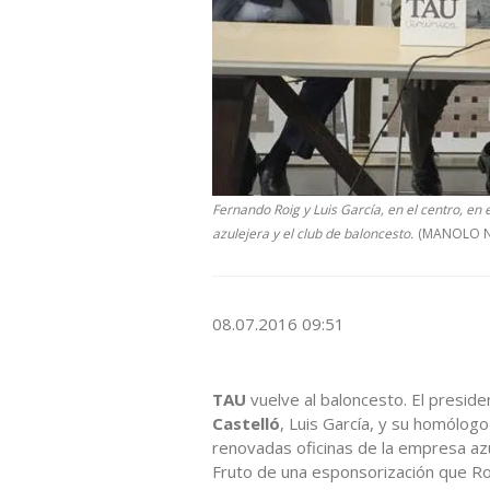
Fernando Roig y Luis García, en el centro, en
azulejera y el club de baloncesto.
(MANOLO 
08.07.2016 09:51
TAU
vuelve al baloncesto. El presid
Castelló
, Luis García, y su homólog
renovadas oficinas de la empresa azu
Fruto de una esponsorización que Roi