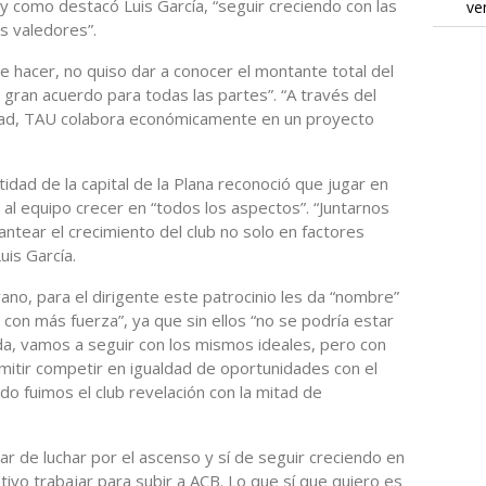
 como destacó Luis García, “seguir creciendo con las
ve
s valedores”.
 hacer, no quiso dar a conocer el montante total del
 gran acuerdo para todas las partes”. “A través del
edad, TAU colabora económicamente en un proyecto
tidad de la capital de la Plana reconoció que jugar en
al equipo crecer en “todos los aspectos”. “Juntarnos
lantear el crecimiento del club no solo en factores
is García.
no, para el dirigente este patrocinio les da “nombre”
 con más fuerza”, ya que sin ellos “no se podría estar
ada, vamos a seguir con los mismos ideales, pero con
mitir competir en igualdad de oportunidades con el
o fuimos el club revelación con la mitad de
lar de luchar por el ascenso y sí de seguir creciendo en
ivo trabajar para subir a ACB. Lo que sí que quiero es