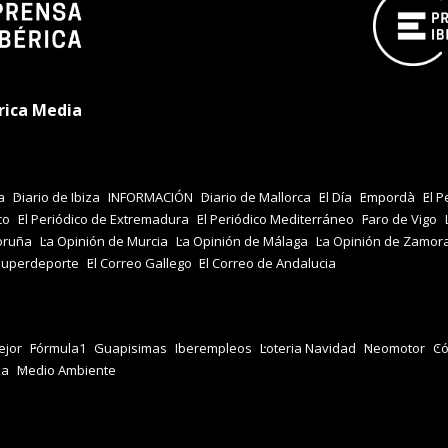
rica Media
a
Diario de Ibiza
INFORMACIÓN
Diario de Mallorca
El Día
Empordà
El P
co
El Periódico de Extremadura
El Periódico Mediterráneo
Faro de Vigo
oruña
La Opinión de Murcia
La Opinión de Málaga
La Opinión de Zamor
Superdeporte
El Correo Gallego
El Correo de Andalucia
jor
Fórmula1
Guapisimas
Iberempleos
Loteria Navidad
Neomotor
Có
za
Medio Ambiente