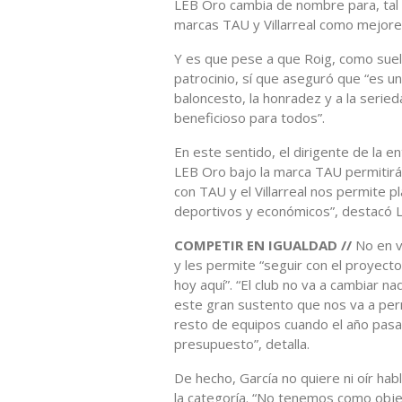
LEB Oro cambia de nombre para, tal y
marcas TAU y Villarreal como mejore
Y es que pese a que Roig, como suele
patrocinio, sí que aseguró que “es un
baloncesto, la honradez y a la seri
beneficioso para todos”.
En este sentido, el dirigente de la en
LEB Oro bajo la marca TAU permitirá 
con TAU y el Villarreal nos permite p
deportivos y económicos”, destacó Lu
COMPETIR EN IGUALDAD //
No en va
y les permite “seguir con el proyecto
hoy aquí”. “El club no va a cambiar n
este gran sustento que nos va a per
resto de equipos cuando el año pasad
presupuesto”, detalla.
De hecho, García no quiere ni oír hab
la categoría. “No tenemos como objet