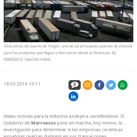
Vista aérea del puerto de Tánger, una de las principales puertas de entrada
para los productos que llegan a Marruecos desde la Península.
(EL
PERIÓDICO / NACHO PARA)
18.05.2016 10:11
0
Malas noticias para la industria azulejera castellonense. El
Gobierno de
Marruecos
pone en marcha, hoy mismo, la
investigación para determinar si las empresas cerámicas
españolas realizan dumping en sus transacciones