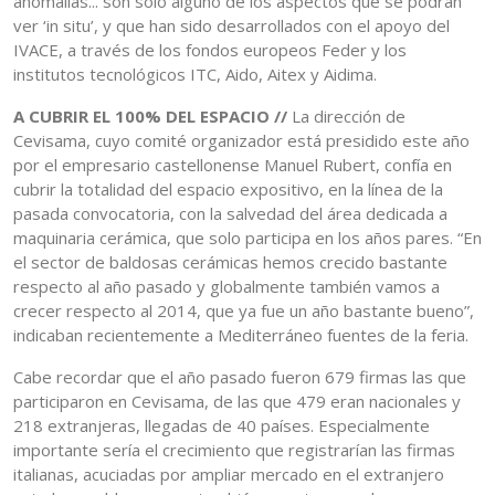
anomalías... son solo alguno de los aspectos que se podrán
ver ‘in situ’, y que han sido desarrollados con el apoyo del
IVACE, a través de los fondos europeos Feder y los
institutos tecnológicos ITC, Aido, Aitex y Aidima.
A CUBRIR EL 100% DEL ESPACIO //
La dirección de
Cevisama, cuyo comité organizador está presidido este año
por el empresario castellonense Manuel Rubert, confía en
cubrir la totalidad del espacio expositivo, en la línea de la
pasada convocatoria, con la salvedad del área dedicada a
maquinaria cerámica, que solo participa en los años pares. “En
el sector de baldosas cerámicas hemos crecido bastante
respecto al año pasado y globalmente también vamos a
crecer respecto al 2014, que ya fue un año bastante bueno”,
indicaban recientemente a Mediterráneo fuentes de la feria.
Cabe recordar que el año pasado fueron 679 firmas las que
participaron en Cevisama, de las que 479 eran nacionales y
218 extranjeras, llegadas de 40 países. Especialmente
importante sería el crecimiento que registrarían las firmas
italianas, acuciadas por ampliar mercado en el extranjero