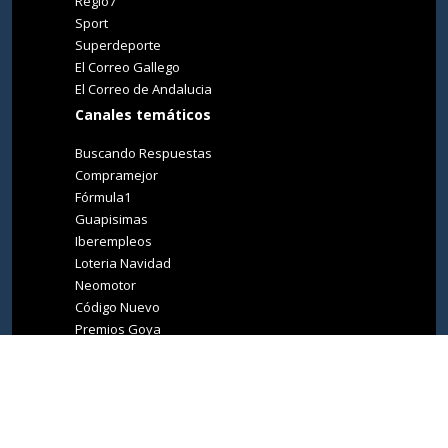
Regio7
Sport
Superdeporte
El Correo Gallego
El Correo de Andalucia
Canales temáticos
Buscando Respuestas
Compramejor
Fórmula1
Guapisimas
Iberempleos
Loteria Navidad
Neomotor
Código Nuevo
Premios Goya
Premios Oscar
Tucasa
Living Ibiza
Medio Ambiente