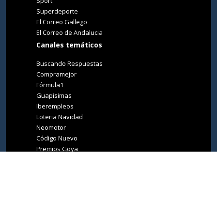
Sport
Superdeporte
El Correo Gallego
El Correo de Andalucia
Canales temáticos
Buscando Respuestas
Compramejor
Fórmula1
Guapisimas
Iberempleos
Loteria Navidad
Neomotor
Código Nuevo
Premios Goya
Premios Oscar
Tucasa
Living Ibiza
Medio Ambiente