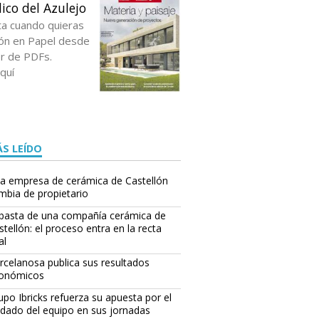
ico del Azulejo
ta cuando quieras
ción en Papel desde
or de PDFs.
quí
S LEÍDO
a empresa de cerámica de Castellón
mbia de propietario
basta de una compañía cerámica de
stellón: el proceso entra en la recta
al
rcelanosa publica sus resultados
onómicos
upo Ibricks refuerza su apuesta por el
idado del equipo en sus jornadas