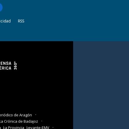
icidad
RSS
eriódico de Aragón
La Crónica de Badajoz
a
La Provincia
Levante-EMV