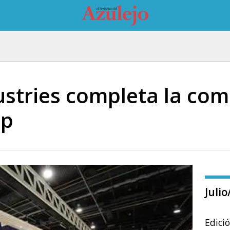
tries completa la com
up
Juli
Edici