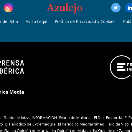
 del Sitio
Aviso Legal
Política de Privacidad y Cookies
Publ
rica Media
a
Diario de Ibiza
INFORMACIÓN
Diario de Mallorca
El Día
Empordà
El P
co
El Periódico de Extremadura
El Periódico Mediterráneo
Faro de Vigo
oruña
La Opinión de Murcia
La Opinión de Málaga
La Opinión de Zamor