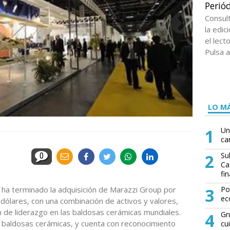
Periód
Consul
la edi
el lect
Pulsa a
LO MÁ
1
Un
ca
2
Su
0
Ca
fin
ha terminado la adquisición de Marazzi Group por
3
Po
ec
ólares, con una combinación de activos y valores,
 de liderazgo en las baldosas cerámicas mundiales.
4
Gr
n baldosas cerámicas, y cuenta con reconocimiento
cu