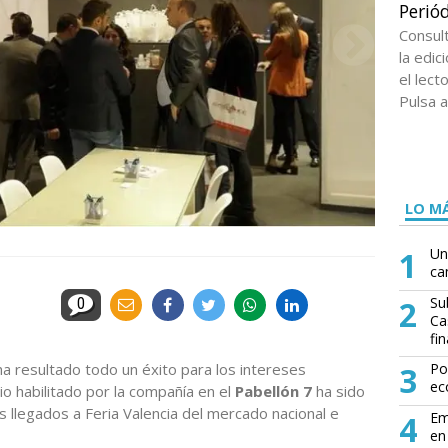
Periód
Consul
la edi
el lect
Pulsa a
LO MÁ
1
Un
ca
2
Su
0
Ca
fin
a resultado todo un éxito para los intereses
3
Po
ec
cio habilitado por la compañía en el
Pabellón 7
ha sido
es llegados a Feria Valencia del mercado nacional e
4
Em
en 