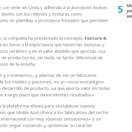
5
Mo
e con sede en Onda y adherido a la asociación Asebec
pr
n diseño con los relieves y texturas como
ve
 como en plantillas o prototipos fresados que permiten
nto, la compañía ha presentado el concepto
Texture &
ira en torno a la importancia que tienen las texturas y
ducto cerámico y en el valor añadido que aportan. «La
 de productos es, sin duda, un factor diferencial de
ción de la enseña.
n y crecimiento», y además de ser un fabricante
 de los moldes y punzones, es un «socio estratégico
de desarrollo de producto, ya que aporta valor en todas
e a largo plazo que da excelentes resultados».
o la plataforma idónea para «establecer nuevos
ios que Molde Azul ofrece a los fabricantes del sector
ia internacional con muy «buenas sensaciones» y se
ión seguir creciendo y «potenciar su carácter