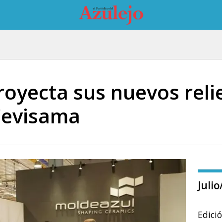
royecta sus nuevos reli
Cevisama
Juli
Edici