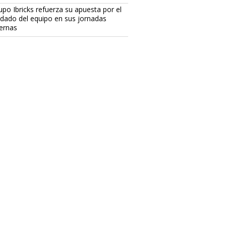
upo Ibricks refuerza su apuesta por el
idado del equipo en sus jornadas
ternas