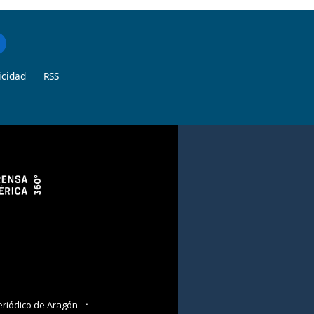
icidad
RSS
eriódico de Aragón