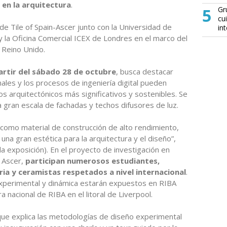
 en la arquitectura
.
5
Gr
cu
de Tile of Spain-Ascer junto con la Universidad de
in
y la Oficina Comercial ICEX de Londres en el marco del
 Reino Unido.
artir del sábado 28 de octubre
, busca destacar
ales y los procesos de ingeniería digital pueden
s arquitectónicos más significativos y sostenibles. Se
a gran escala de fachadas y techos difusores de luz.
e como material de construcción de alto rendimiento,
na gran estética para la arquitectura y el diseño”,
a exposición). En el proyecto de investigación en
 Ascer,
participan numerosos estudiantes,
tria y ceramistas respetados a nivel internacional
.
experimental y dinámica estarán expuestos en RIBA
a nacional de RIBA en el litoral de Liverpool.
que explica las metodologías de diseño experimental