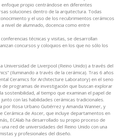
n enfoque propio centrándose en diferentes
ersas soluciones dentro de la arquitectura. Todas
 conocimiento y el uso de los recubrimientos cerámicos
to a nivel de alumnado, docencia como entre
conferencias técnicas y visitas, se desarrollan
anizan concursos y coloquios en los que no sólo los
 la Universidad de Liverpool (Reino Unido) a través del
ics” (Iluminando a través de la cerámica). Tras 6 años
ntal Ceramics for Architecture Laboratory) en el seno
ie de programas de investigación que buscan explorar
 la sostenibilidad, al tiempo que examinan el papel de
junto con las habilidades cerámicas tradicionales.
ida por Rosa Urbano Gutiérrez y Amanda Wanner, y
de Cerámica de Ascer, que incluye departamentos en
emás, ECAlab ha desarrollado su propio proceso de
o una red de universidades del Reino Unido con una
mistas y profesionales del diseño.