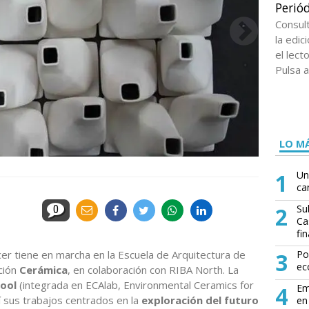
Periód
Consul
la edi
el lect
Pulsa a
LO MÁ
1
Un
ca
2
Su
0
Ca
fin
cer tiene en marcha en la Escuela de Arquitectura de
3
Po
ec
ción
Cerámica
, en colaboración con RIBA North. La
pool
(integrada en ECAlab, Environmental Ceramics for
4
Em
í sus trabajos centrados en la
exploración del futuro
en 