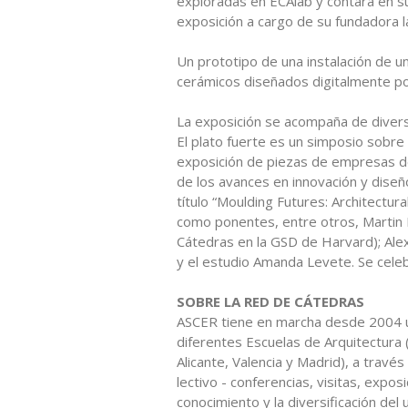
exploradas en ECAlab y contará en su
exposición a cargo de su fundadora 
Un prototipo de una instalación de 
cerámicos diseñados digitalmente p
La exposición se acompaña de diverso
El plato fuerte es un simposio sobre
exposición de piezas de empresas de
de los avances en innovación y diseñ
título “Moulding Futures: Architectu
como ponentes, entre otros, Martin B
Cátedras en la GSD de Harvard); Alex
y el estudio Amanda Levete. Se celeb
SOBRE LA RED DE CÁTEDRAS
ASCER tiene en marcha desde 2004 
diferentes Escuelas de Arquitectura 
Alicante, Valencia y Madrid), a través
lectivo - conferencias, visitas, exposi
conocimiento y la diversificación del