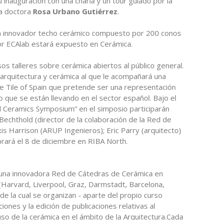
 inauguración con una charla y un tour guiado por la
la doctora
Rosa Urbano Gutiérrez
.
un innovador techo cerámico compuesto por 200 conos
or ECAlab estará expuesto en Cerámica.
s talleres sobre cerámica abiertos al público general.
 arquitectura y cerámica al que le acompañará una
 Tile of Spain que pretende ser una representación
o que se están llevando en el sector español. Bajo el
ral Ceramics Symposium” en el simposio participarán
echthold (director de la colaboración de la Red de
is Harrison (ARUP Ingenieros); Eric Parry (arquitecto)
rará el 8 de diciembre en RIBA North.
una innovadora Red de Cátedras de Cerámica en
(Harvard, Liverpool, Graz, Darmstadt, Barcelona,
 de la cual se organizan - aparte del propio curso
ciones y la edición de publicaciones relativas al
 uso de la cerámica en el ámbito de la Arquitectura.Cada