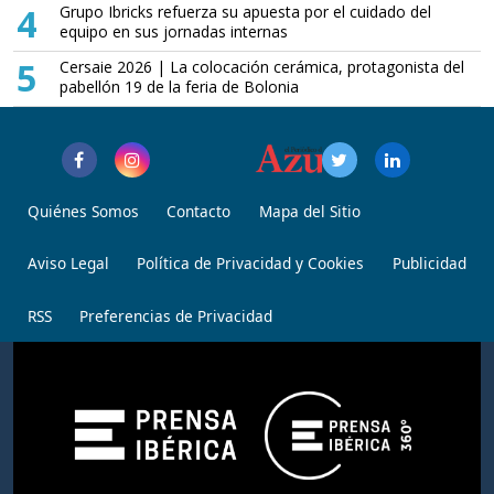
4
Grupo Ibricks refuerza su apuesta por el cuidado del
equipo en sus jornadas internas
5
Cersaie 2026 | La colocación cerámica, protagonista del
pabellón 19 de la feria de Bolonia
Quiénes Somos
Contacto
Mapa del Sitio
Aviso Legal
Política de Privacidad y Cookies
Publicidad
RSS
Preferencias de Privacidad