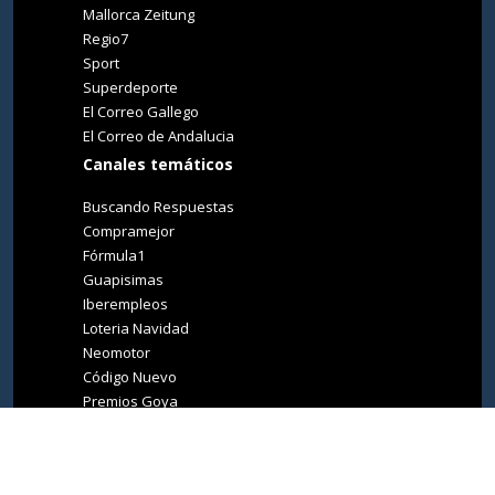
Mallorca Zeitung
Regio7
Sport
Superdeporte
El Correo Gallego
El Correo de Andalucia
Canales temáticos
Buscando Respuestas
Compramejor
Fórmula1
Guapisimas
Iberempleos
Loteria Navidad
Neomotor
Código Nuevo
Premios Goya
Premios Oscar
Tucasa
Living Ibiza