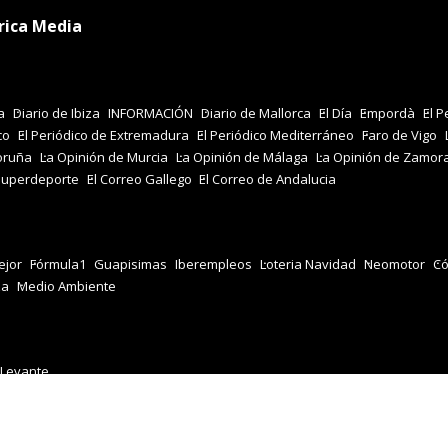
rica Media
a
Diario de Ibiza
INFORMACIÓN
Diario de Mallorca
El Día
Empordà
El P
co
El Periódico de Extremadura
El Periódico Mediterráneo
Faro de Vigo
oruña
La Opinión de Murcia
La Opinión de Málaga
La Opinión de Zamor
Superdeporte
El Correo Gallego
El Correo de Andalucia
jor
Fórmula1
Guapisimas
Iberempleos
Loteria Navidad
Neomotor
Có
za
Medio Ambiente
 Levante