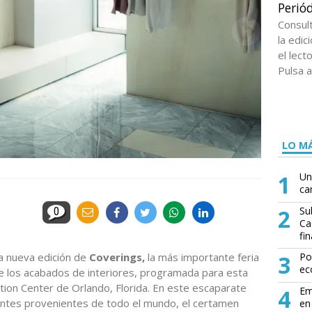
Periód
Consul
la edi
el lect
Pulsa a
LO MÁ
1
Un
ca
2
Su
0
Ca
fin
a nueva edición de
Coverings,
la más importante feria
3
Po
ec
e los acabados de interiores, programada para esta
on Center de Orlando, Florida. En este escaparate
4
Em
tantes provenientes de todo el mundo, el certamen
en 