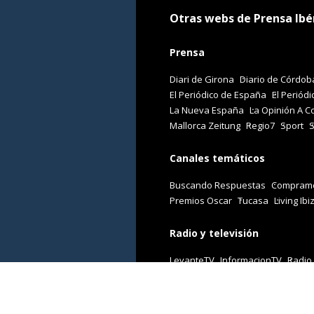
Otras webs de Prensa Ibé
Prensa
Diari de Girona
Diario de Córdob
El Periódico de España
El Periódi
La Nueva España
La Opinión A C
Mallorca Zeitung
Regio7
Sport
Canales temáticos
Buscando Respuestas
Comprame
Premios Oscar
Tucasa
Living Ibi
Radio y televisión
LevanteTV
InformacionTV
Radio
Revistas