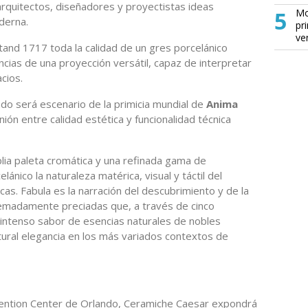
 arquitectos, diseñadores y proyectistas ideas
5
Mo
derna.
pr
ve
and 1717 toda la calidad de un gres porcelánico
cias de una proyección versátil, capaz de interpretar
cios.
ando será escenario de la primicia mundial de
Anima
ión entre calidad estética y funcionalidad técnica
lia paleta cromática y una refinada gama de
lánico la naturaleza matérica, visual y táctil del
as. Fabula es la narración del descubrimiento y de la
emadamente preciadas que, a través de cinco
 intenso sabor de esencias naturales de nobles
atural elegancia en los más variados contextos de
ention Center de Orlando, Ceramiche Caesar expondrá