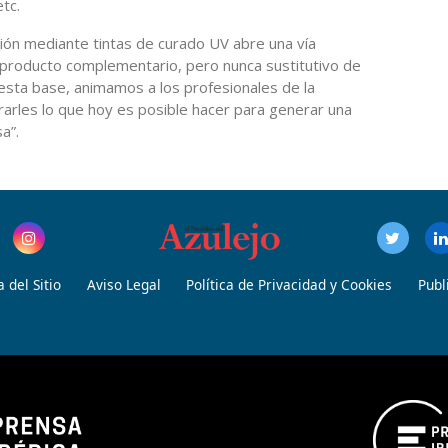
tc.
ión mediante tintas de curado UV abre una vía
n producto complementario, pero nunca sustitutivo de
 esta base, animamos a los profesionales de la
arles lo que hoy es posible hacer para generar una
a”.
 del Sitio
Aviso Legal
Política de Privacidad y Cookies
Publ