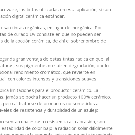
ardware, las tintas utilizadas en esta aplicación, sí son
ración digital cerámica estándar.
usan tintas orgánicas, en lugar de inorgánica. Por
 tintas de curado UV consiste en que no pueden ser
s de la cocción cerámica, de ahí el sobrenombre de
egunda gran ventaja de estas tintas radica en que, al
turas, sus pigmentos no sufren degradación, por lo
cional rendimiento cromático, que revierte en
ual, con colores intensos y transiciones suaves.
lica limitaciones para el productor cerámico. La
tas, jamás se podrá hacer un producto 100% cerámico.
s, pero al tratarse de productos no sometidos a
niveles de resistencia y durabilidad de un azulejo.
presentan una escasa resistencia a la abrasión, son
stabilidad de color bajo la radiación solar difícilmente
sticas generan la segunda limitación de esta tecnología