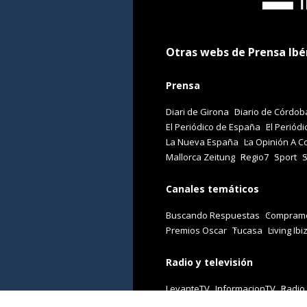
Otras webs de Prensa Ibé
Prensa
Diari de Girona
Diario de Córdob
El Periódico de España
El Periódi
La Nueva España
La Opinión A C
Mallorca Zeitung
Regio7
Sport
Canales temáticos
Buscando Respuestas
Comprame
Premios Oscar
Tucasa
Living Ibi
Radio y televisión
LevanteTV
InformacionTV
Radio