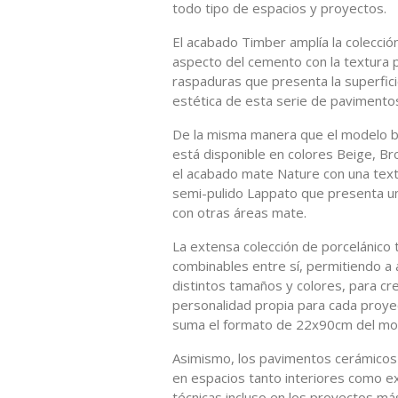
todo tipo de espacios y proyectos.
El acabado Timber amplía la colecció
aspecto del cemento con la textura p
raspaduras que presenta la superfici
estética de esta serie de pavimento
De la misma manera que el modelo ba
está disponible en colores Beige, Bro
el acabado mate Nature con una text
semi-pulido Lappato que presenta un
con otras áreas mate.
La extensa colección de porcelánico
combinables entre sí, permitiendo a a
distintos tamaños y colores, para cr
personalidad propia para cada proye
suma el formato de 22x90cm del mod
Asimismo, los pavimentos cerámicos 
en espacios tanto interiores como e
técnicas incluso en los proyectos má