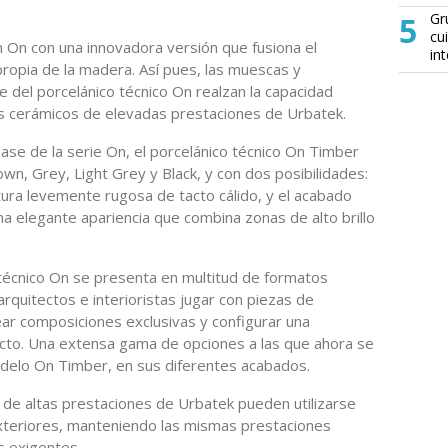
5
Gr
cu
n On con una innovadora versión que fusiona el
in
ropia de la madera. Así pues, las muescas y
e del porcelánico técnico On realzan la capacidad
s cerámicos de elevadas prestaciones de Urbatek.
se de la serie On, el porcelánico técnico On Timber
wn, Grey, Light Grey y Black, y con dos posibilidades:
ura levemente rugosa de tacto cálido, y el acabado
a elegante apariencia que combina zonas de alto brillo
 técnico On se presenta en multitud de formatos
rquitectos e interioristas jugar con piezas de
ear composiciones exclusivas y configurar una
cto. Una extensa gama de opciones a las que ahora se
elo On Timber, en sus diferentes acabados.
de altas prestaciones de Urbatek pueden utilizarse
xteriores, manteniendo las mismas prestaciones
s exigentes.