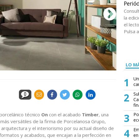
Periód
Consul
la edi
el lect
Pulsa a
LO MÁ
1
Un
ca
2
Su
0
Ca
fin
porcelánico técnico
On
con el acabado
Timber
, una
3
Po
ec
 más versátiles de la firma de Porcelanosa Grupo,
 arquitectura y el interiorismo por su actual diseño de
4
Em
 formatos y acabados, que encajan a la perfección en
en 