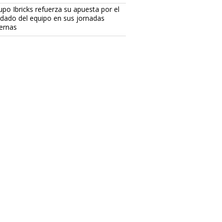
upo Ibricks refuerza su apuesta por el
idado del equipo en sus jornadas
ternas