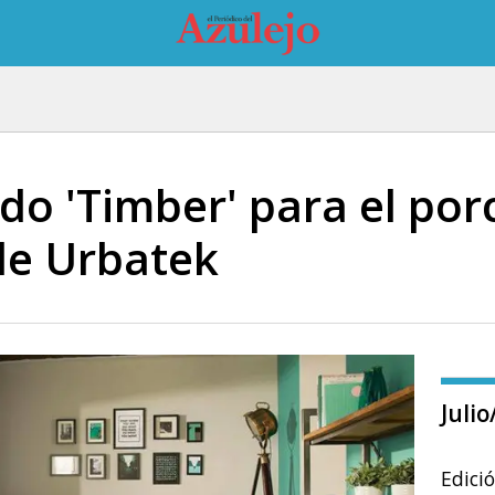
o 'Timber' para el por
 de Urbatek
Juli
Edici