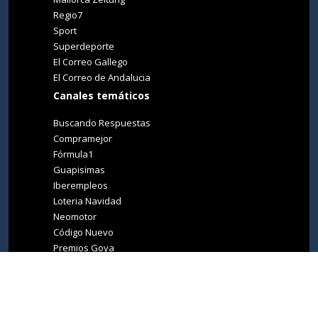
Regio7
Sport
Superdeporte
El Correo Gallego
El Correo de Andalucia
Canales temáticos
Buscando Respuestas
Compramejor
Fórmula1
Guapisimas
Iberempleos
Loteria Navidad
Neomotor
Código Nuevo
Premios Goya
Premios Oscar
Tucasa
Living Ibiza
Medio Ambiente