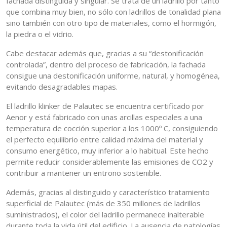
fachada distinguida y singular. Se trata de un ladrillo por tanto
que combina muy bien, no sólo con ladrillos de tonalidad plana
sino también con otro tipo de materiales, como el hormigón,
la piedra o el vidrio.
Cabe destacar además que, gracias a su “destonificación
controlada”, dentro del proceso de fabricación, la fachada
consigue una destonificación uniforme, natural, y homogénea,
evitando desagradables mapas.
El ladrillo klinker de Palautec se encuentra certificado por
Aenor y está fabricado con unas arcillas especiales a una
temperatura de cocción superior a los 1000º C, consiguiendo
el perfecto equilibrio entre calidad máxima del material y
consumo energético, muy inferior a lo habitual. Este hecho
permite reducir considerablemente las emisiones de CO2 y
contribuir a mantener un entrono sostenible.
Además, gracias al distinguido y característico tratamiento
superficial de Palautec (más de 350 millones de ladrillos
suministrados), el color del ladrillo permanece inalterable
durante toda la vida útil del edificio. La ausencia de patologías