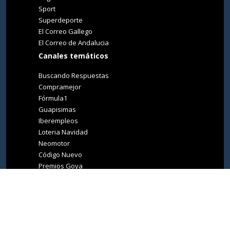
Sport
Superdeporte
El Correo Gallego
El Correo de Andalucia
Canales temáticos
Buscando Respuestas
Compramejor
Fórmula1
Guapisimas
Iberempleos
Loteria Navidad
Neomotor
Código Nuevo
Premios Goya
Premios Oscar
Tucasa
Living Ibiza
Medio Ambiente