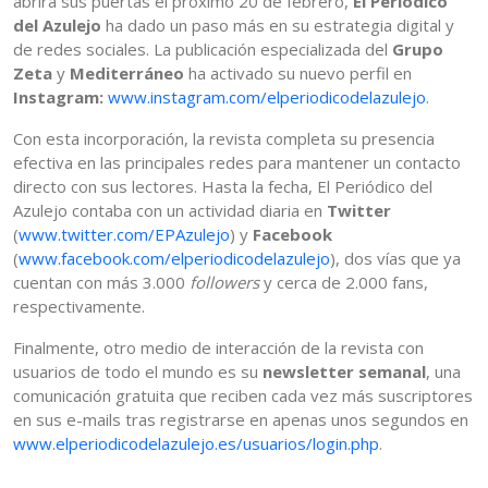
abrirá sus puertas el próximo 20 de febrero,
El Periódico
del Azulejo
ha dado un paso más en su estrategia digital y
de redes sociales. La publicación especializada del
Grupo
Zeta
y
Mediterráneo
ha activado su nuevo perfil en
Instagram:
www.instagram.com/elperiodicodelazulejo
.
Con esta incorporación, la revista completa su presencia
efectiva en las principales redes para mantener un contacto
directo con sus lectores. Hasta la fecha, El Periódico del
Azulejo contaba con un actividad diaria en
Twitter
(
www.twitter.com/EPAzulejo
) y
Facebook
(
www.facebook.com/elperiodicodelazulejo
), dos vías que ya
cuentan con más 3.000
followers
y cerca de 2.000 fans,
respectivamente.
Finalmente, otro medio de interacción de la revista con
usuarios de todo el mundo es su
newsletter semanal
, una
comunicación gratuita que reciben cada vez más suscriptores
en sus e-mails tras registrarse en apenas unos segundos en
www.elperiodicodelazulejo.es/usuarios/login.php
.