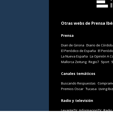
Otras webs de Prensa Ibé
Prensa
Diari de Girona
Diario de Córdob
El Periódico de España
El Periódi
La Nueva España
La Opinión A C
Mallorca Zeitung
Regio7
Sport
Canales temáticos
Buscando Respuestas
Comprame
Premios Oscar
Tucasa
Living Ibi
Radio y televisión
LevanteTV
InformacionTV
Radio