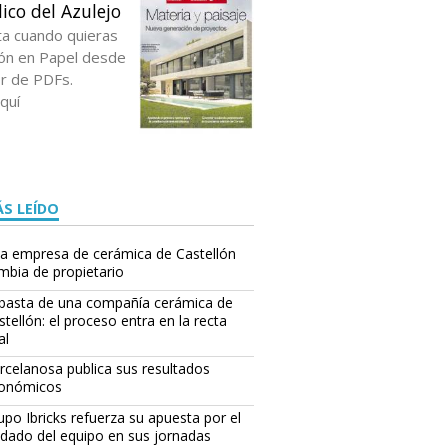
ico del Azulejo
ta cuando quieras
ción en Papel desde
or de PDFs.
quí
S LEÍDO
a empresa de cerámica de Castellón
mbia de propietario
basta de una compañía cerámica de
stellón: el proceso entra en la recta
al
rcelanosa publica sus resultados
onómicos
upo Ibricks refuerza su apuesta por el
idado del equipo en sus jornadas