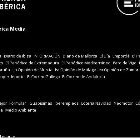
rica Media
a
Diario de Ibiza
INFORMACIÓN
Diario de Mallorca
El Día
Empordà
El P
co
El Periódico de Extremadura
El Periódico Mediterráneo
Faro de Vigo
oruña
La Opinión de Murcia
La Opinión de Málaga
La Opinión de Zamor
Superdeporte
El Correo Gallego
El Correo de Andalucia
jor
Fórmula1
Guapisimas
Iberempleos
Loteria Navidad
Neomotor
Có
za
Medio Ambiente
 Levante