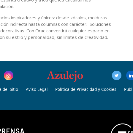
alación.
acios inspiradores y únicos: desde zócalos, molduras
nación indirecta hasta columnas con carácter. Soluciones
 decorativas. Con Orac convertirá cualquier espacio en
n su estilo y personalidad, sin límites de creatividad.
 del Sitio
Aviso Legal
Política de Privacidad y Cookies
Publ