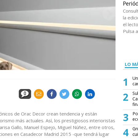
Periód
Consul
la edi
el lect
Pulsa a
LO MÁ
1
Un
ca
2
Su
0
Ca
fin
tónicos de Orac Decor crean tendencia y están
3
Po
ec
rismo más actuales. Así, los prestigiosos interioristas
Marisa Gallo, Manuel Espejo, Miguel Núñez, entre otros,
4
Gr
siciones en Casadecor Madrid 2015 -que tendrá lugar
cu