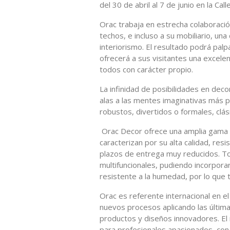
del 30 de abril al 7 de junio en la Ca
Orac trabaja en estrecha colaboració
techos, e incluso a su mobiliario, un
interiorismo. El resultado podrá pal
ofrecerá a sus visitantes una excelen
todos con carácter propio.
La infinidad de posibilidades en dec
alas a las mentes imaginativas más p
robustos, divertidos o formales, cl
Orac Decor ofrece una amplia gama de
caracterizan por su alta calidad, resi
plazos de entrega muy reducidos. To
multifuncionales, pudiendo incorporar
resistente a la humedad, por lo que 
Orac es referente internacional en e
nuevos procesos aplicando las últimas
productos y diseños innovadores. El
para profesionales apasionados, con e