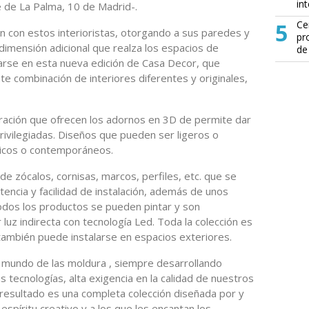
in
lle de La Palma, 10 de Madrid-.
5
Ce
n con estos interioristas, otorgando a sus paredes y
pr
a dimensión adicional que realza los espacios de
de
parse en esta nueva edición de Casa Decor, que
te combinación de interiores diferentes y originales,
oración que ofrecen los adornos en 3D de permite dar
rivilegiadas. Diseños que pueden ser ligeros o
ásicos o contemporáneos.
 zócalos, cornisas, marcos, perfiles, etc. que se
stencia y facilidad de instalación, además de unos
dos los productos se pueden pintar y son
 luz indirecta con tecnología Led. Toda la colección es
también puede instalarse en espacios exteriores.
l mundo de las moldura , siempre desarrollando
 tecnologías, alta exigencia en la calidad de nuestros
 resultado es una completa colección diseñada por y
spíritu creativo y a los que les encantan los