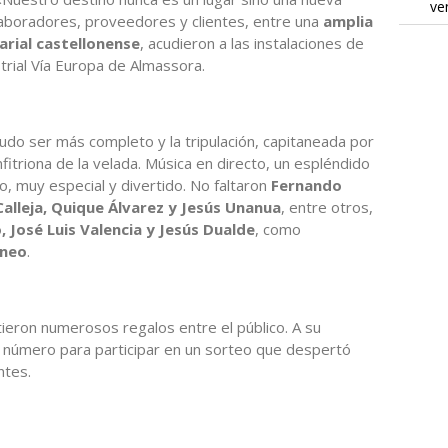
ve
laboradores, proveedores y clientes, entre una
amplia
arial castellonense
, acudieron a las instalaciones de
strial Vía Europa de Almassora.
udo ser más completo y la tripulación, capitaneada por
fitriona de la velada. Música en directo, un espléndido
o, muy especial y divertido. No faltaron
Fernando
Calleja, Quique Álvarez y Jesús Unanua
, entre otros,
 José Luis Valencia y Jesús Dualde
, como
áneo
.
ieron numerosos regalos entre el público. A su
n número para participar en un sorteo que despertó
ntes.