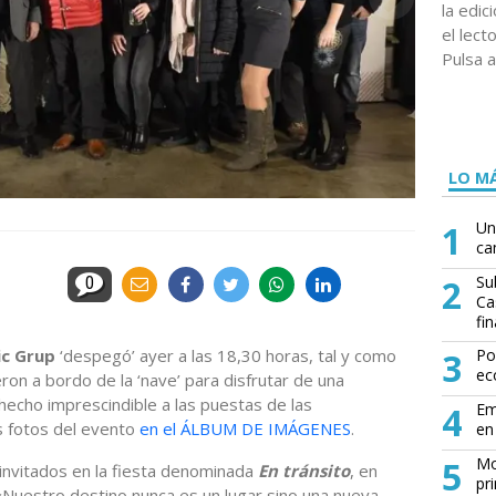
la edi
el lect
Pulsa a
LO MÁ
1
Un
ca
2
Su
0
Ca
fin
c Grup
‘despegó’ ayer a las 18,30 horas, tal y como
3
Po
ec
ron a bordo de la ‘nave’ para disfrutar de una
hecho imprescindible a las puestas de las
4
Em
s fotos del evento
en el ÁLBUM DE IMÁGENES
.
en 
5
Mo
nvitados en la fiesta denominada
En tránsito
, en
pr
 «Nuestro destino nunca es un lugar sino una nueva