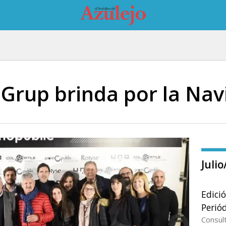
Grup brinda por la Nav
Juli
Edici
Periód
Consul