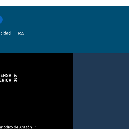
icidad
RSS
eriódico de Aragón