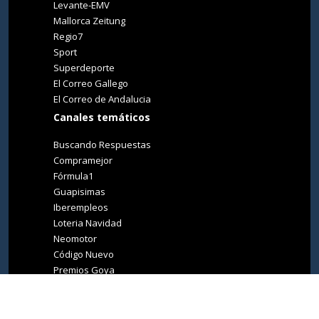
Levante-EMV
Mallorca Zeitung
Regio7
Sport
Superdeporte
El Correo Gallego
El Correo de Andalucia
Canales temáticos
Buscando Respuestas
Compramejor
Fórmula1
Guapisimas
Iberempleos
Loteria Navidad
Neomotor
Código Nuevo
Premios Goya
Premios Oscar
Tucasa
Living Ibiza