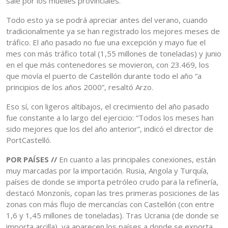
sale por los muelles provinciales.
Todo esto ya se podrá apreciar antes del verano, cuando
tradicionalmente ya se han registrado los mejores meses de
tráfico. El año pasado no fue una excepción y mayo fue el
mes con más tráfico total (1,55 millones de toneladas) y junio
en el que más contenedores se movieron, con 23.469, los
que movía el puerto de Castellón durante todo el año “a
principios de los años 2000”, resaltó Arzo.
Eso sí, con ligeros altibajos, el crecimiento del año pasado
fue constante a lo largo del ejercicio: “Todos los meses han
sido mejores que los del año anterior”, indicó el director de
PortCastelló.
POR PAÍSES //
En cuanto a las principales conexiones, están
muy marcadas por la importación. Rusia, Angola y Turquía,
países de donde se importa petróleo crudo para la refinería,
destacó Monzonís, copan las tres primeras posiciones de las
zonas con más flujo de mercancías con Castellón (con entre
1,6 y 1,45 millones de toneladas). Tras Ucrania (de donde se
importa arcilla), ya aparecen los países a donde se exporta