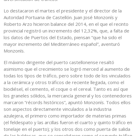
Lo destacaron el martes el presidente y el director de la
Autoridad Portuaria de Castellón. Juan José Monzonís y
Roberto Arzo hicieron balance del 2014, en el que el recinto
provincial registró un incremento del 12,32%, que, a falta de
los datos de Puertos del Estado, piensan “que ha sido el
mayor incremento del Mediterráneo español”, aventuró
Monzonís.
El máximo dirigente del puerto castellonense resaltó
asimismo que el crecimiento se logró merced al aumento de
todas los tipos de tráfico, pero sobre todo de los vinculados
a la cerámica y otros tráficos de reciente llegada, como el
biodiésel, el cemento, el coque o el cereal. Tanto es así que
los graneles sólidos, la mercancía general y los contenedores
marcaron “récords históricos”, apuntó Monzonís. Todos ellos
son aspectos directamente vinculados a la industria
azulejera, el primero como importador de materias primas
(el feldespato y las arcillas fueron el cuarto y quinto tráfico en
tonelaje en el puerto); y los otros dos como puerta de salida
de las baldosas, que se consolidaron como el segundo tráfico