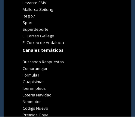
Levante-EMV
Mallorca Zeitung
Regio7
Sport
Superdeporte
El Correo Gallego
El Correo de Andalucia
Canales temáticos
Buscando Respuestas
Compramejor
Fórmula1
Guapisimas
Iberempleos
Loteria Navidad
Neomotor
Código Nuevo
Premios Goya
Premios Oscar
Tucasa
Living Ibiza