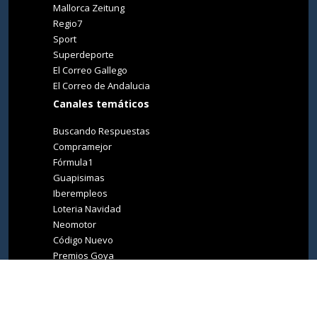
Mallorca Zeitung
Regio7
Sport
Superdeporte
El Correo Gallego
El Correo de Andalucia
Canales temáticos
Buscando Respuestas
Compramejor
Fórmula1
Guapisimas
Iberempleos
Loteria Navidad
Neomotor
Código Nuevo
Premios Goya
Premios Oscar
Tucasa
Living Ibiza