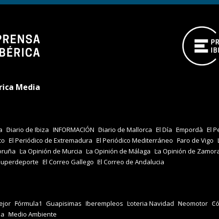
rica Media
a
Diario de Ibiza
INFORMACIÓN
Diario de Mallorca
El Día
Empordà
El P
co
El Periódico de Extremadura
El Periódico Mediterráneo
Faro de Vigo
oruña
La Opinión de Murcia
La Opinión de Málaga
La Opinión de Zamor
Superdeporte
El Correo Gallego
El Correo de Andalucia
jor
Fórmula1
Guapisimas
Iberempleos
Loteria Navidad
Neomotor
Có
za
Medio Ambiente