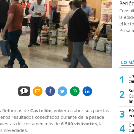
Periód
Consul
la edi
el lect
Pulsa a
LO MÁ
1
Un
ca
2
Su
0
Ca
fin
las Reformas de
Castellón,
volverá a abrir sus puertas
3
Po
ec
buenos resultados cosechados durante de la pasada
ropuestas del certamen más de
6.500 visitantes
, la
4
Gr
nas novedades.
cu