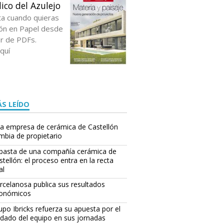
ico del Azulejo
ta cuando quieras
ción en Papel desde
or de PDFs.
quí
S LEÍDO
a empresa de cerámica de Castellón
mbia de propietario
basta de una compañía cerámica de
stellón: el proceso entra en la recta
al
rcelanosa publica sus resultados
onómicos
upo Ibricks refuerza su apuesta por el
idado del equipo en sus jornadas