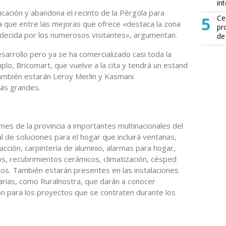
in
bicación y abandona el recinto de la Pérgola para
5
Ce
ya que entre las mejoras que ofrece «destaca la zona
pr
decida por los numerosos visitantes», argumentan.
de
sarrollo pero ya se ha comercializado casi toda la
plo, Bricomart, que vuelve a la cita y tendrá un estand
mbién estarán Leroy Merlin y Kasmani
ás grandes.
mes de la provincia a importantes multinacionales del
l de soluciones para el hogar que incluirá ventanas,
facción, carpintería de aluminio, alarmas para hogar,
ldos, recubrimientos cerámicos, climatización, césped
icos. También estarán presentes en las instalaciones
arias, como Ruralnostra, que darán a conocer
ón para los proyectos que se contraten durante los