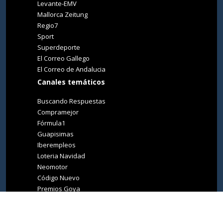
Levante-EMV
Mallorca Zeitung
Regio7
Sport
Superdeporte
El Correo Gallego
El Correo de Andalucia
Canales temáticos
Buscando Respuestas
Compramejor
Fórmula1
Guapisimas
Iberempleos
Loteria Navidad
Neomotor
Código Nuevo
Premios Goya
Premios Oscar
Tucasa
Living Ibiza