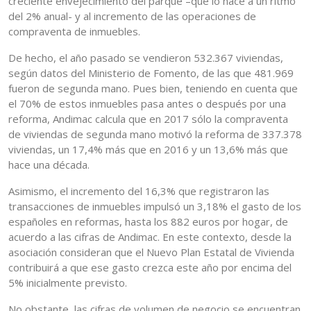
creciente envejecimiento del parque –que lo hace a un ritmo
del 2% anual- y al incremento de las operaciones de
compraventa de inmuebles.
De hecho, el año pasado se vendieron 532.367 viviendas,
según datos del Ministerio de Fomento, de las que 481.969
fueron de segunda mano. Pues bien, teniendo en cuenta que
el 70% de estos inmuebles pasa antes o después por una
reforma, Andimac calcula que en 2017 sólo la compraventa
de viviendas de segunda mano motivó la reforma de 337.378
viviendas, un 17,4% más que en 2016 y un 13,6% más que
hace una década.
Asimismo, el incremento del 16,3% que registraron las
transacciones de inmuebles impulsó un 3,18% el gasto de los
españoles en reformas, hasta los 882 euros por hogar, de
acuerdo a las cifras de Andimac. En este contexto, desde la
asociación consideran que el Nuevo Plan Estatal de Vivienda
contribuirá a que ese gasto crezca este año por encima del
5% inicialmente previsto.
No obstante, las cifras de volumen de negocio se encuentran