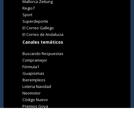
Mallorca Zeitung
Regio7
Sport
Superdeporte
El Correo Gallego
El Correo de Andalucia
Canales temáticos
Buscando Respuestas
Compramejor
Fórmula1
Guapisimas
Iberempleos
Loteria Navidad
Neomotor
Código Nuevo
Premios Goya
Premios Oscar
Tucasa
Living Ibiza
Medio Ambiente