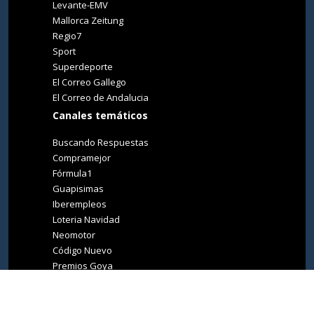
Levante-EMV
Mallorca Zeitung
Regio7
Sport
Superdeporte
El Correo Gallego
El Correo de Andalucia
Canales temáticos
Buscando Respuestas
Compramejor
Fórmula1
Guapisimas
Iberempleos
Loteria Navidad
Neomotor
Código Nuevo
Premios Goya
Premios Oscar
Tucasa
Living Ibiza